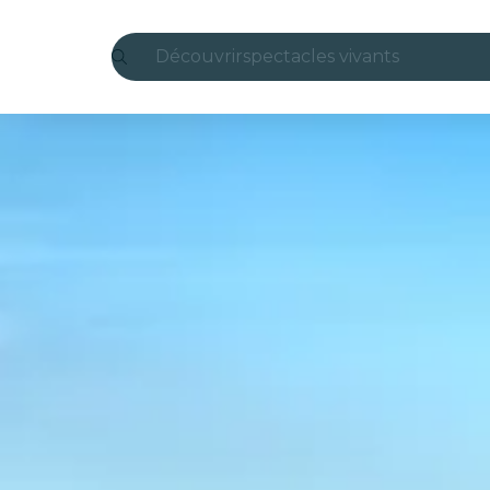
Découvrir
spectacles vivants
Madrid
Candlelight
Londres
expériences et villes
São Paulo
expositions
Séoul
visites urbaines
concerts