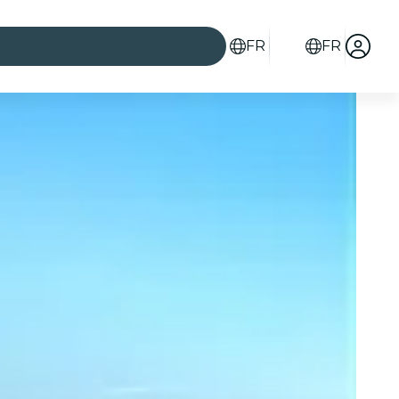
FR
FR