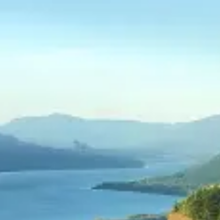
restaurants
cinéma