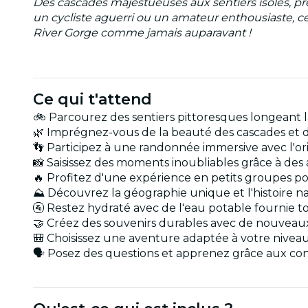
Des cascades majestueuses aux sentiers isolés, pré
un cycliste aguerri ou un amateur enthousiaste, c
River Gorge comme jamais auparavant !
Ce qui t'attend
🚲 Parcourez des sentiers pittoresques longeant
🌿 Imprégnez-vous de la beauté des cascades et d
👣 Participez à une randonnée immersive avec l'ori
📸 Saisissez des moments inoubliables grâce à des
🔥 Profitez d'une expérience en petits groupes p
⛰️ Découvrez la géographie unique et l'histoire n
🚰 Restez hydraté avec de l'eau potable fournie to
🤝 Créez des souvenirs durables avec de nouveau
🎒 Choisissez une aventure adaptée à votre nive
🗣️ Posez des questions et apprenez grâce aux co