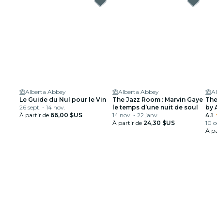
Alberta Abbey
Alberta Abbey
A
Le Guide du Nul pour le Vin
The Jazz Room : Marvin Gaye
The
26 sept. - 14 nov.
le temps d’une nuit de soul
by 
À partir de
66,00 $US
14 nov. - 22 janv.
la j
4.1
À partir de
24,30 $US
10 o
À pa