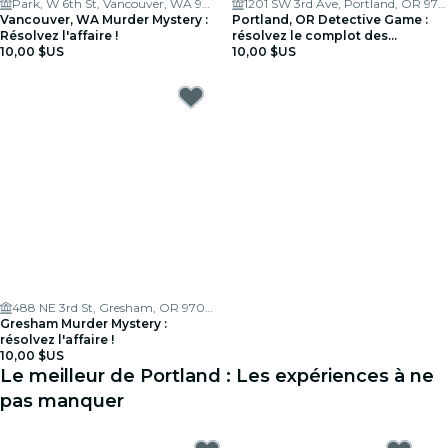
Park, W 6th St, Vancouver, WA 98660, USA
1201 SW 3rd Ave, Portland, OR 97204
Vancouver, WA Murder Mystery :
Portland, OR Detective Game :
Résolvez l'affaire !
résolvez le complot des
10,00 $US
Kingmakers !
10,00 $US
488 NE 3rd St, Gresham, OR 97030, USA
Gresham Murder Mystery :
résolvez l'affaire !
10,00 $US
Le meilleur de Portland : Les expériences à ne
pas manquer