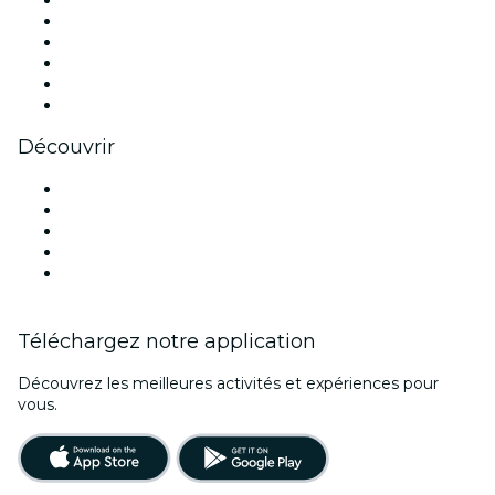
Facebook
X (Twitter)
Instagram
TikTok
LinkedIn
Youtube
Découvrir
Lieux d'événements à Portland
Aujourd'hui
Demain
Cette semaine
Ce week-end
Téléchargez notre application
Découvrez les meilleures activités et expériences pour
vous.