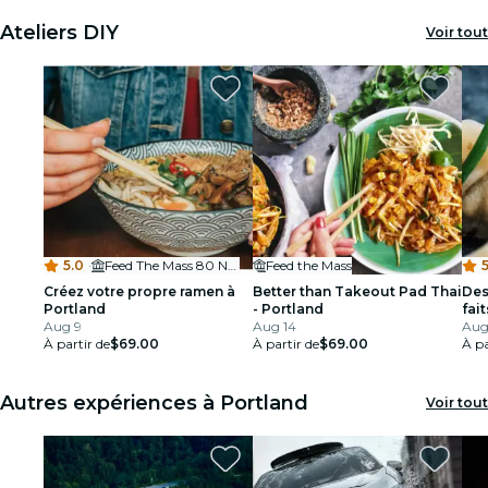
Ateliers DIY
Voir tout
5.0
·
Feed The Mass 80 NW Davis Street
Feed the Mass
5
Créez votre propre ramen à
Better than Takeout Pad Thai
Des
Portland
- Portland
fai
Aug 9
Aug 14
Aug
À partir de
$69.00
À partir de
$69.00
À pa
Autres expériences à Portland
Voir tout