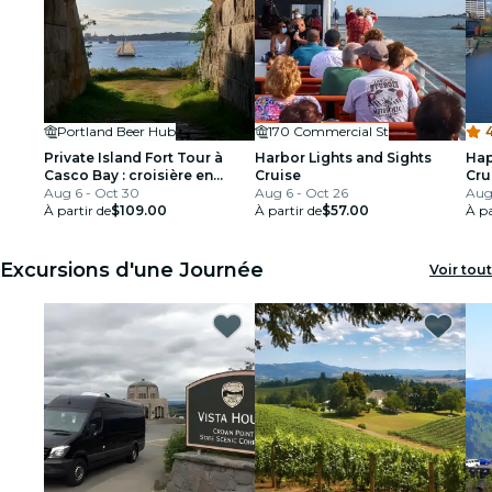
Portland Beer Hub
170 Commercial St
4
Private Island Fort Tour à
Harbor Lights and Sights
Hap
Casco Bay : croisière en
Cruise
Cru
bateau et visite de l'île
Aug 6 - Oct 30
Aug 6 - Oct 26
Aug 
À partir de
$109.00
À partir de
$57.00
À pa
Excursions d'une Journée
Voir tout