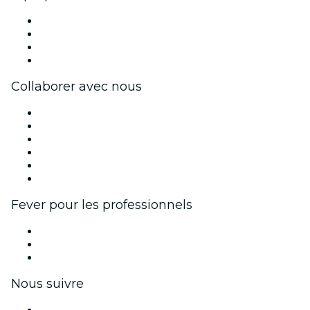
Presse
Travailler chez Fever
Cartes-cadeaux
Centre d'aide
Collaborer avec nous
Fever Zone
Publiez votre événement
Événements d'entreprise et avantages
Programme d'affiliation
Programme d'ambassadeurs et d'influenceurs
Partenariats avec des marques
Fever pour les professionnels
Événements privés et billets de groupe
Avantages pour les entreprises
Coupons et cartes cadeaux pour les entreprises
Nous suivre