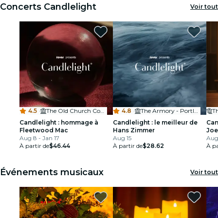
Concerts Candlelight
Voir tout
4.5
·
The Old Church Concert Hall
4.8
·
The Armory - Portland
T
Candlelight : hommage à
Candlelight : le meilleur de
Can
Fleetwood Mac
Hans Zimmer
Joe
Aug 8 - Jan 17
Aug 15
Aug
À partir de
$46.44
À partir de
$28.62
À pa
Événements musicaux
Voir tout