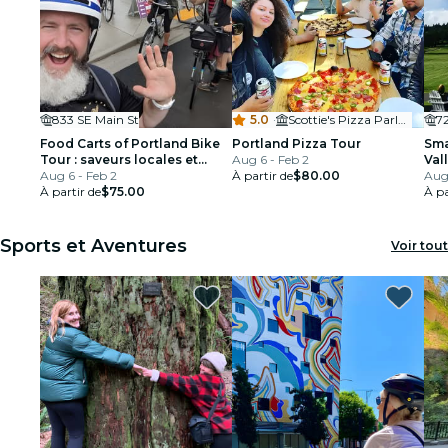
833 SE Main St
5.0
·
Scottie's Pizza Parlor NW
7
Food Carts of Portland Bike
Portland Pizza Tour
Sma
Tour : saveurs locales et
Aug 6 - Feb 2
Val
histoires
Aug 6 - Feb 2
À partir de
$80.00
Por
Aug
À partir de
$75.00
dég
À pa
Sports et Aventures
Voir tout