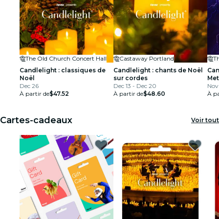
The Old Church Concert Hall
Castaway Portland
T
Candlelight : classiques de
Candlelight : chants de Noël
Can
Noël
sur cordes
Met
Dec 26
Dec 13 - Dec 20
Nov
À partir de
$47.52
À partir de
$48.60
À pa
Cartes-cadeaux
Voir tout