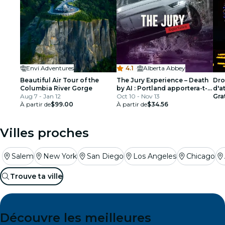
Envi Adventures
4.1
·
Alberta Abbey
Beautiful Air Tour of the
The Jury Experience – Death
Dro
Columbia River Gorge
by AI : Portland apportera-t-il
d'a
Aug 7 - Jan 12
la justice ?
Oct 10 - Nov 13
Gra
À partir de
$99.00
À partir de
$34.56
Villes proches
Salem
New York
San Diego
Los Angeles
Chicago
Trouve ta ville
Découvre les meilleures