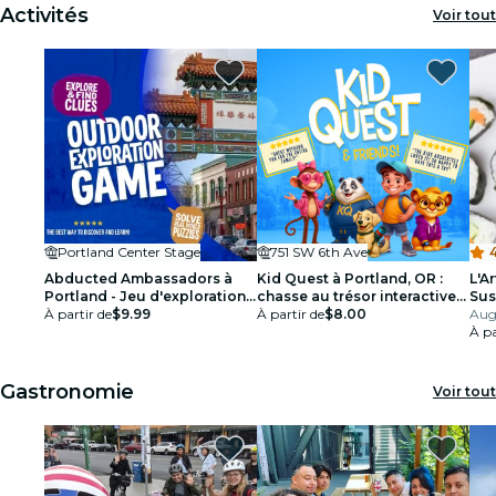
Activités
Voir tout
Portland Center Stage
751 SW 6th Ave
4
Abducted Ambassadors à
Kid Quest à Portland, OR :
L'A
Portland - Jeu d'exploration
chasse au trésor interactive
Sus
en plein air
À partir de
$9.99
en famille (âges 4–8)
À partir de
$8.00
Aug
À pa
Gastronomie
Voir tout