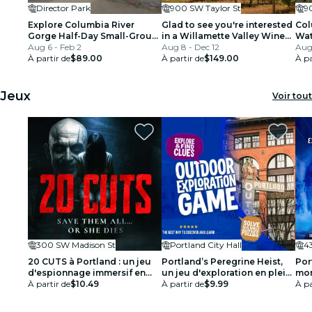
Director Park
900 SW Taylor St
9
Explore Columbia River
Glad to see you're interested
Col
Gorge Half-Day Small-Group
in a Willamette Valley Wine
Wat
Tour
Aug 6 - Feb 2
Tasting Tour from Portland
Aug 8 - Dec 12
dép
Aug 
À partir de
$89.00
À partir de
$149.00
À pa
Jeux
Voir tout
300 SW Madison St
Portland City Hall
4
20 CUTS à Portland : un jeu
Portland’s Peregrine Heist,
Por
d'espionnage immersif en
un jeu d'exploration en plein
mor
mode réalité
À partir de
$10.49
air
À partir de
$9.99
À pa