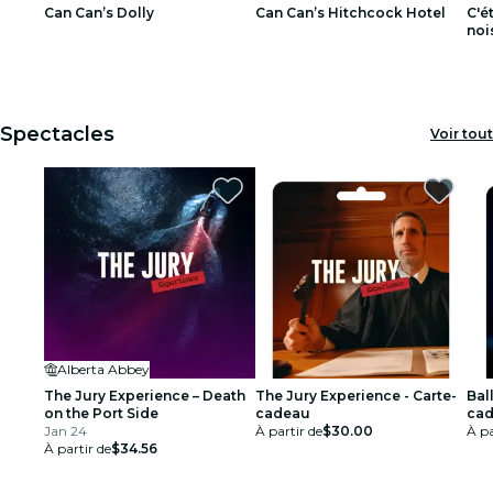
Can Can’s Dolly
Can Can’s Hitchcock Hotel
C'é
restaurants
noi
1
1
2
2
3
3
cinéma
Spectacles
Voir tout
Alberta Abbey
The Jury Experience – Death
The Jury Experience - Carte-
Ball
on the Port Side
cadeau
ca
Jan 24
À partir de
$30.00
À pa
À partir de
$34.56