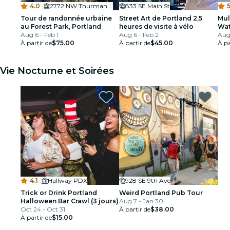
4.0
·
2772 NW Thurman St
833 SE Main St
5
Tour de randonnée urbaine
Street Art de Portland 2,5
Mul
au Forest Park, Portland
heures de visite à vélo
Wat
Aug 6 - Feb 1
Aug 6 - Feb 2
Aug 
À partir de
$75.00
À partir de
$45.00
À pa
Vie Nocturne et Soirées
4.1
·
Hallway PDX
928 SE 9th Ave
Trick or Drink Portland
Weird Portland Pub Tour
Halloween Bar Crawl (3 jours)
Aug 7 - Jan 30
Oct 24 - Oct 31
À partir de
$38.00
À partir de
$15.00