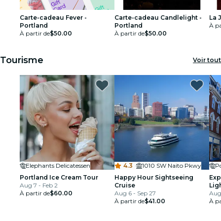
Carte-cadeau Fever -
Carte-cadeau Candlelight -
La 
Portland
Portland
À pa
À partir de
$50.00
À partir de
$50.00
Tourisme
Voir tout
Elephants Delicatessen
4.3
·
1010 SW Naito Pkwy
Portland Ice Cream Tour
Happy Hour Sightseeing
Exp
Aug 7 - Feb 2
Cruise
Lig
À partir de
$60.00
Aug 6 - Sep 27
Aug
À partir de
$41.00
À pa