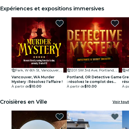
Expériences et expositions immersives
Park, W 6th St, Vancouver, WA 98660, USA
1201 SW 3rd Ave, Portland, OR 97204
Vancouver, WA Murder
Portland, OR Detective Game
Gre
Mystery : Résolvez l'affaire !
: résolvez le complot des
réso
À partir de
$10.00
Kingmakers !
À partir de
$10.00
À pa
Croisières en Ville
Voir tout