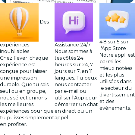
Des
4,8 sur 5 sur
expériences
Assistance 24/7
l'App Store
inoubliables
Nous sommes à
Notre appli est
Chez Fever, chaque
tes côtés 24
parmi les
expérience est
heures sur 24, 7
mieux notées
conçue pour laisser
jours sur 7, en 11
et les plus
une impression
langues. Tu peux
utilisées dans
durable. Que tu sois
nous contacter
le secteur du
seul ou en groupe,
par e-mail ou
divertissement
nous sélectionnons
utiliser l'App pour
et des
les meilleures
démarrer un chat
événements.
expériences pour que
en direct ou un
tu puisses simplement
appel.
en profiter.