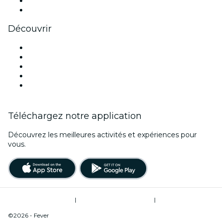
LinkedIn
Youtube
Découvrir
Lieux d'événements à Portland
Aujourd'hui
Demain
Cette semaine
Ce week-end
Téléchargez notre application
Découvrez les meilleures activités et expériences pour
vous.
Conditions d’utilisation
|
Politique de confidentialité
|
Ne pas vendre mes informations personnelles / Gestion des cookies
©2026 - Fever