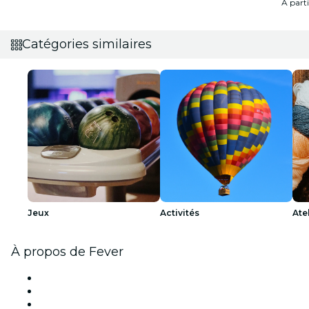
À part
Catégories similaires
Jeux
Activités
Ate
À propos de Fever
Presse
Travailler chez Fever
Cartes-cadeaux