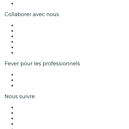
Centre d'aide
Collaborer avec nous
Fever Zone
Publiez votre événement
Événements d'entreprise et avantages
Programme d'affiliation
Programme d'ambassadeurs et d'influenceurs
Partenariats avec des marques
Fever pour les professionnels
Événements privés et billets de groupe
Avantages pour les entreprises
Coupons et cartes cadeaux pour les entreprises
Nous suivre
Facebook
X (Twitter)
Instagram
TikTok