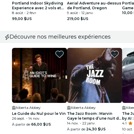
Portland Indoor Skydiving
Aerial Adventure au-dessus
Portl
Experience avec 2 vols et
de Portland, Oregon
Game 
certificat personnalisé
8 août - 2 févr.
9 août - 12 janv.
des K
10,00
99,00 $US
219,00 $US
Découvre nos meilleures expériences
Alberta Abbey
Alberta Abbey
Albe
Le Guide du Nul pour le Vin
The Jazz Room : Marvin
The J
26 sept. - 14 nov.
Gaye le temps d’une nuit de
by AI 
soul
14 nov. - 22 janv.
il la j
4.1
À partir de
66,00 $US
À partir de
24,30 $US
10 oct.