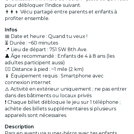
pour débloquer l'indice suivant.
👨‍👩‍👦 Vécu partagé entre parents et enfants à
profiter ensemble.
Infos
📅 Date et heure : Quand tu veux !
⏳ Durée : ~60 minutes
📍 Lieu de départ : 751 SW 8th Ave.
👤 Âge recommandé : Enfants de 4 à 8 ans (les
adultes participent aussi)
🏃‍♂️ Distance à pied : ~1 mile (2 km)
📱 Équipement requis : Smartphone avec
connexion internet
⚠️ Activité en extérieur uniquement ; ne pas entrer
dans des bâtiments ou locaux privés
❗ Chaque billet débloque le jeu sur 1 téléphone ;
achète des billets supplémentaires si plusieurs
appareils sont nécessaires.
Description
Pars en aventure super-héros avec tes enfants