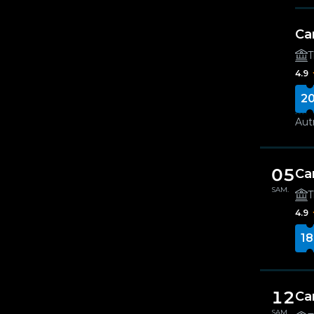
Ca
T
4.9
20
Autr
05
Ca
SAM.
T
4.9
18
12
Ca
SAM.