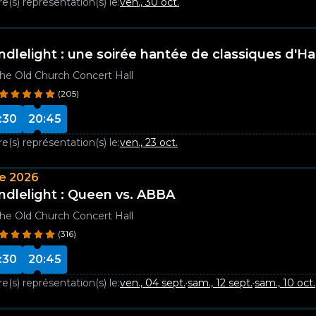
e(s) représentation(s) le:
ven., 30 oct.
ndlelight : une soirée hantée de classiques d'H
he Old Church Concert Hall
(205)
:30
20:45
e(s) représentation(s) le:
ven., 23 oct.
e 2026
ndlelight : Queen vs. ABBA
he Old Church Concert Hall
(316)
:30
20:45
e(s) représentation(s) le:
ven., 04 sept.
·
sam., 12 sept.
·
sam., 10 oct.