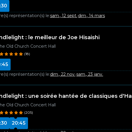
:30
e(s) représentation(s) le:
sam., 12 sept.
·
dim., 14 mars
dlelight : le meilleur de Joe Hisaishi
he Old Church Concert Hall
(18)
:45
e(s) représentation(s) le:
dim., 22 nov.
·
sam., 23 janv.
ndlelight : une soirée hantée de classiques d'H
he Old Church Concert Hall
(205)
:30
20:45