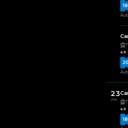
18
Autr
Can
T
4.9
20
Autr
23
Ca
VEN.
T
4.9
18