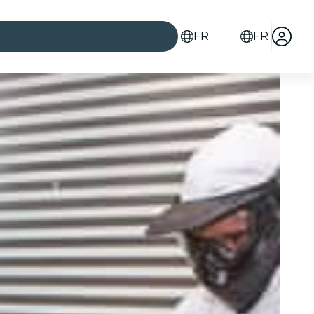
FR
FR