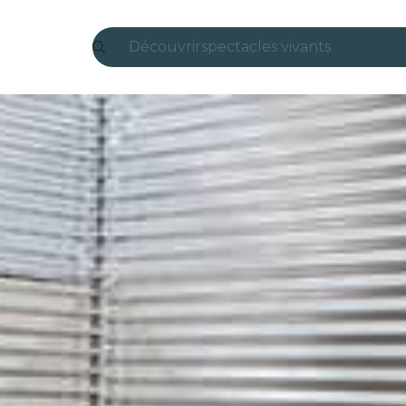
Découvrir
spectacles vivants
Madrid
Candlelight
Londres
expériences et villes
São Paulo
expositions
Séoul
visites urbaines
concerts