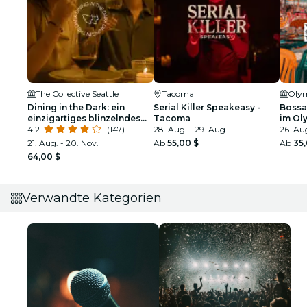
The Collective Seattle
Tacoma
Olym
Dining in the Dark: ein
Serial Killer Speakeasy -
Bossa
einzigartiges blinzelndes
Tacoma
im Ol
Dinner im The Collective
4.2
(147)
28. Aug. - 29. Aug.
Pavili
26. Au
Seattle
21. Aug. - 20. Nov.
Ab
55,00 $
Ab
35
64,00 $
Verwandte Kategorien