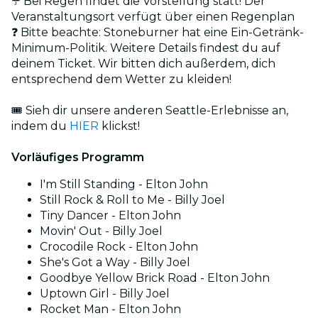
☂️ Bei Regen findet die Vorstellung statt! Der
Veranstaltungsort verfügt über einen Regenplan
❓ Bitte beachte: Stoneburner hat eine Ein-Getränk-
Minimum-Politik. Weitere Details findest du auf
deinem Ticket. Wir bitten dich außerdem, dich
entsprechend dem Wetter zu kleiden!
🎟️ Sieh dir unsere anderen Seattle-Erlebnisse an,
indem du
HIER
klickst!
Vorläufiges Programm
I'm Still Standing - Elton John
Still Rock & Roll to Me - Billy Joel
Tiny Dancer - Elton John
Movin' Out - Billy Joel
Crocodile Rock - Elton John
She's Got a Way - Billy Joel
Goodbye Yellow Brick Road - Elton John
Uptown Girl - Billy Joel
Rocket Man - Elton John