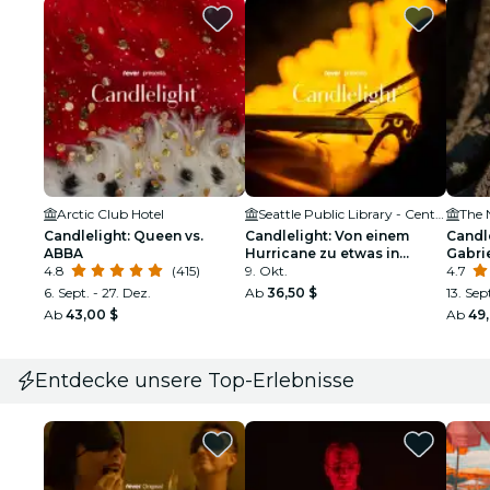
Arctic Club Hotel
Seattle Public Library - Central Library
The 
Candlelight: Queen vs.
Candlelight: Von einem
Candle
ABBA
Hurricane zu etwas in
Gabrie
4.8
(415)
Orange
9. Okt.
4.7
6. Sept. - 27. Dez.
Ab
36,50 $
13. Sept
Ab
43,00 $
Ab
49
Entdecke unsere Top-Erlebnisse