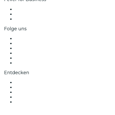
Privatveranstaltungen & Gruppentickets
Firmenvorteile
Firmengeschenkkarten und -gutscheine
Folge uns
Facebook
X (Twitter)
Instagram
TikTok
LinkedIn
YouTube
Entdecken
Veranstaltungsorte in Seattle
Heute
Morgen
Diese Woche
Dieses Wochenende