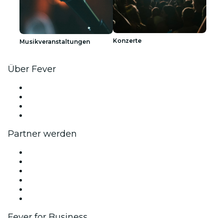
Konzerte
Musikveranstaltungen
Über Fever
Presse
Wir stellen ein!
Geschenkgutscheine
Hilfe-Center
Partner werden
Fever Zone
Veröffentliche dein Event
Firmenevents & -vorteile
Affiliate-Programm
Botschafter & Influencer-Programm
Markenpartnerschaften
Fever for Business