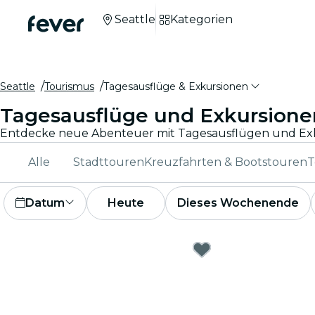
Seattle
Kategorien
Seattle
Tourismus
Tagesausflüge & Exkursionen
Tagesausflüge und Exkursionen
Alle
Stadttouren
Kreuzfahrten & Bootstouren
T
Datum
Heute
Dieses Wochenende