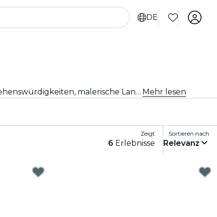
DE
Entdecke neue Abenteuer mit Tagesausflügen und Exkursionen ab Seattle. Erkunde mit erfahrenen Guides Sehenswürdigkeiten, malerische Landschaften und kulturelle Stätten in der Umgebung. Ein Tag voller Entdeckungen und Erlebnisse, perfekt für Reisende, die das Beste der Region kennenlernen möchten.
Mehr lesen
Zeigt
Sortieren nach
6
Erlebnisse
Relevanz