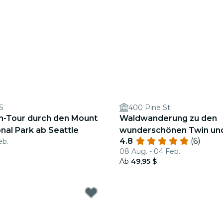
S
400 Pine St
n-Tour durch den Mount
Waldwanderung zu den
onal Park ab Seattle
wunderschönen Twin un
4.8
(6)
eb.
Snoqualmie Falls
08 Aug. - 04 Feb.
Ab
49,95 $