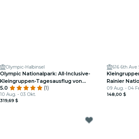
Olympic-Halbinsel
616 6th Ave 
Olympic Nationalpark: All-Inclusive-
Kleingruppe
Kleingruppen-Tagesausflug von
Rainier Nati
5.0
(1)
09 Aug. - 04 F
Seattle
10 Aug. - 03 Okt.
148,00 $
319,69 $