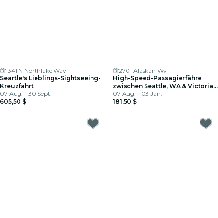
1341 N Northlake Way
2701 Alaskan Wy
Seartle's Lieblings-Sightseeing-
High-Speed-Passagierfähre
Kreuzfahrt
zwischen Seattle, WA & Victoria,
07 Aug. - 30 Sept.
BC: EINWEG
07 Aug. - 03 Jan.
605,50 $
181,50 $