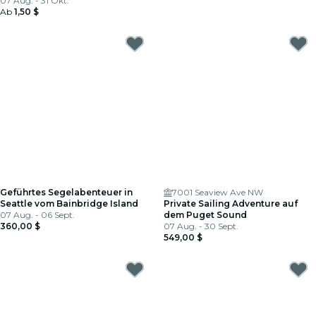
07 Aug. - 31 Okt.
Ab
1,50 $
Geführtes Segelabenteuer in
7001 Seaview Ave NW
Seattle vom Bainbridge Island
Private Sailing Adventure auf
07 Aug. - 06 Sept.
dem Puget Sound
360,00 $
07 Aug. - 30 Sept.
549,00 $