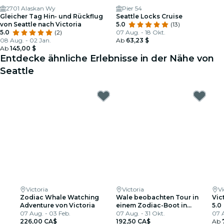
2701 Alaskan Wy
Pier 54
Gleicher Tag Hin- und Rückflug
Seattle Locks Cruise
von Seattle nach Victoria
5.0
(13)
5.0
(2)
07 Aug. - 18 Okt.
08 Aug. - 02 Jan.
Ab
63,23 $
Ab
145,00 $
Entdecke ähnliche Erlebnisse in der Nähe von
Seattle
Victoria
Victoria
Vi
Zodiac Whale Watching
Wale beobachten Tour in
Vic
Adventure von Victoria
einem Zodiac-Boot in
5.0
07 Aug. - 03 Feb.
Victoria
07 Aug. - 31 Okt.
07 A
226,00 CA$
192,50 CA$
Ab