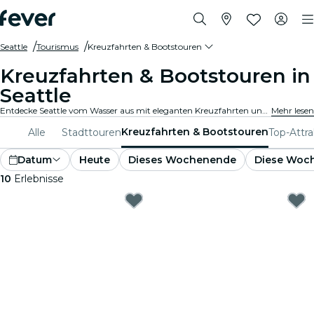
Seattle
Tourismus
Kreuzfahrten & Bootstouren
Kreuzfahrten & Bootstouren in
Seattle
Entdecke Seattle vom Wasser aus mit eleganten Kreuzfahrten und Bootsfahrten. Schau dir berühmte Hotspots und Panorama-Stadtansichten an, während du entspannt über das Wasser gleitest. Erlebe die Stadt auf einzigartige Weise!
Mehr lesen
Kreuzfahrten & Bootstouren
Alle
Stadttouren
Top-Attr
Datum
Heute
Dieses Wochenende
Diese Woc
10
Erlebnisse