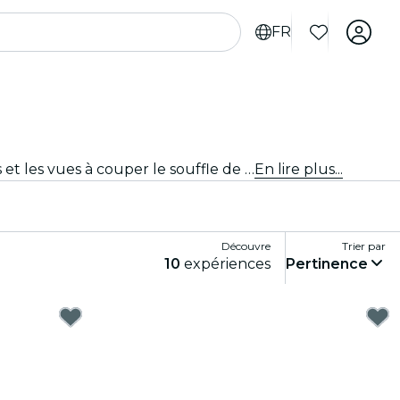
FR
Découvre Seattle autrement avec des croisières et des tours en bateau. Admire les monuments emblématiques et les vues à couper le souffle de la ville en traversant des eaux sereines. Les croisières et les tours en bateau à Seattle t'embarqueront dans une aventure sans pareil.
En lire plus...
Découvre
Trier par
10
expériences
Pertinence