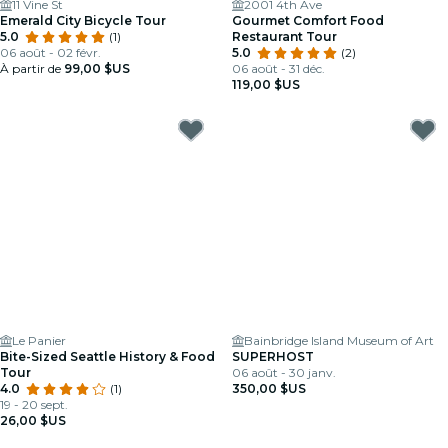
11 Vine St
2001 4th Ave
Emerald City Bicycle Tour
Gourmet Comfort Food
5.0
(1)
Restaurant Tour
06 août - 02 févr.
5.0
(2)
À partir de
99,00 $US
06 août - 31 déc.
119,00 $US
Le Panier
Bainbridge Island Museum of Art
Bite-Sized Seattle History & Food
SUPERHOST
Tour
06 août - 30 janv.
4.0
(1)
350,00 $US
19 - 20 sept.
26,00 $US