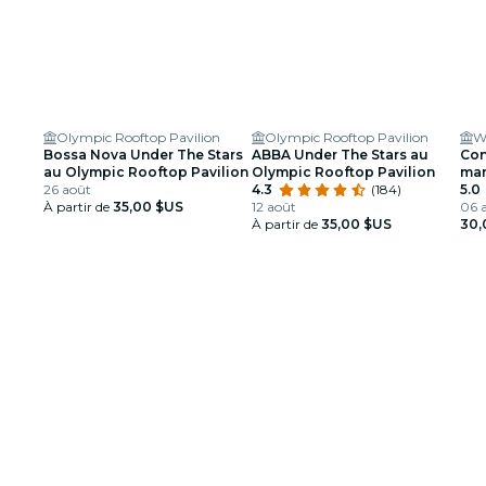
Olympic Rooftop Pavilion
Olympic Rooftop Pavilion
Bossa Nova Under The Stars
ABBA Under The Stars au
Con
au Olympic Rooftop Pavilion
Olympic Rooftop Pavilion
man
26 août
4.3
(184)
5.0
À partir de
35,00 $US
12 août
06 a
À partir de
35,00 $US
30,