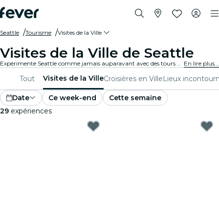
Seattle
Tourisme
Visites de la Ville
Visites de la Ville de Seattle
Expérimente Seattle comme jamais auparavant avec des tours de la ville et des forfaits de visite. En explorant les lieux emblématiques, les trésors cachés et les points incontournables locaux de Seattle, tu découvriras les histoires qui donnent vie à la ville.
En lire plus...
Visites de la Ville
Tout
Croisières en Ville
Lieux incontour
Date
Ce week-end
Cette semaine
29
expériences