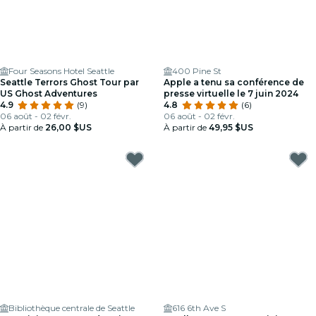
Four Seasons Hotel Seattle
400 Pine St
Seattle Terrors Ghost Tour par
Apple a tenu sa conférence de
US Ghost Adventures
presse virtuelle le 7 juin 2024
4.9
(9)
4.8
(6)
06 août - 02 févr.
06 août - 02 févr.
À partir de
26,00 $US
À partir de
49,95 $US
Bibliothèque centrale de Seattle
616 6th Ave S