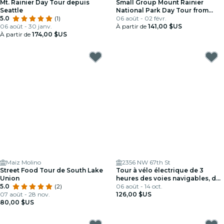
Mt. Rainier Day Tour depuis
Small Group Mount Rainier
Seattle
National Park Day Tour from
5.0
(1)
Seattle
06 août - 02 févr.
06 août - 30 janv.
À partir de
141,00 $US
À partir de
174,00 $US
Maiz Molino
2356 NW 67th St
Street Food Tour de South Lake
Tour à vélo électrique de 3
Union
heures des voies navigables, de
5.0
(2)
la nature et des quartiers de
06 août - 14 oct.
07 août - 28 nov.
Seattle
126,00 $US
80,00 $US