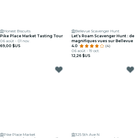
Honest Biscuits
Bellevue Scavenger Hunt
Pike Place Market Tasting Tour
Let’s Roam Scavenger Hunt : de
06 août - 01 nov.
magnifiques vues sur Bellevue
69,00 $US
4.0
(4)
06 août - 19 oct.
12,26 $US
Pike Place Market
325 5th Ave N