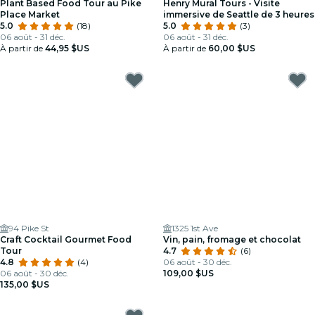
Plant Based Food Tour au Pike
Henry Mural Tours - Visite
Place Market
immersive de Seattle de 3 heures
5.0
(18)
5.0
(3)
06 août - 31 déc.
06 août - 31 déc.
À partir de
44,95 $US
À partir de
60,00 $US
94 Pike St
1325 1st Ave
Craft Cocktail Gourmet Food
Vin, pain, fromage et chocolat
Tour
4.7
(6)
4.8
(4)
06 août - 30 déc.
06 août - 30 déc.
109,00 $US
135,00 $US