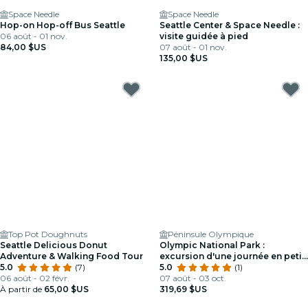
Space Needle
Space Needle
Hop-on Hop-off Bus Seattle
Seattle Center & Space Needle :
06 août - 01 nov.
visite guidée à pied
84,00 $US
07 août - 01 nov.
135,00 $US
Top Pot Doughnuts
Péninsule Olympique
Seattle Delicious Donut
Olympic National Park :
Adventure & Walking Food Tour
excursion d'une journée en petit
5.0
(7)
groupe de Seattle
5.0
(1)
06 août - 02 févr.
07 août - 03 oct.
À partir de
65,00 $US
319,69 $US