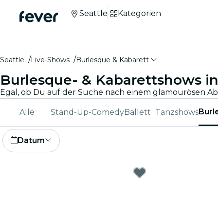
Seattle
Kategorien
Seattle
Live-Shows
Burlesque & Kabarett
Burlesque- & Kabarettshows in
Burl
Alle
Stand-Up-Comedy
Ballett
Tanzshows
Datum