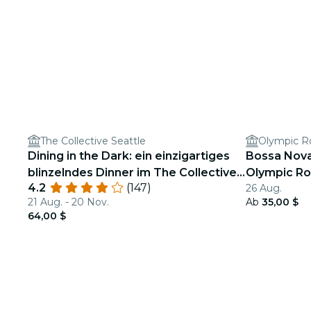
The Collective Seattle
Olympic Ro
Dining in the Dark: ein einzigartiges
Bossa Nova
blinzelndes Dinner im The Collective
Olympic Ro
4.2
(147)
26 Aug.
Seattle
21 Aug. - 20 Nov.
Ab
35,00 $
64,00 $