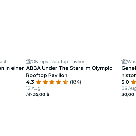
ool
Olympic Rooftop Pavilion
n in einer
ABBA Under The Stars im Olympic
Gehei
Rooftop Pavilion
histo
4.3
(184)
5.0
12 Aug.
06 Aug
Ab
35,00 $
30,00 