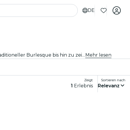
DE
Egal, ob Du auf der Suche nach einem glamourösen Abend oder etwas Gewagterem bist, entdecke alles von traditioneller Burlesque bis hin zu zeitgenössischen Kabarettshows in Seattle, und genieße ein einzigartiges und unterhaltsames Erlebnis.
Mehr lesen
Zeigt
Sortieren nach
1
Erlebnis
Relevanz