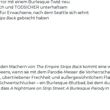
Horror mit einem Burlesque-Twist neu
risch und TODSICHER unterhaltsam
 für Erwachsene, nach dem Seattle sich sehnt
ips Back
gebracht haben
on den Machern von
The Empire Strips Back
kommt eine we
eens, wenn sie mit dem Parodie-Messer die Vorherrschaft
n, übertriebener Frechheit und außergewöhnlichem Flair 
chwertschlucker – ein Burlesque-Blutbad, bei dem du l
, dass
A Nightmare on Strip Street: A Burlesque Parody
in