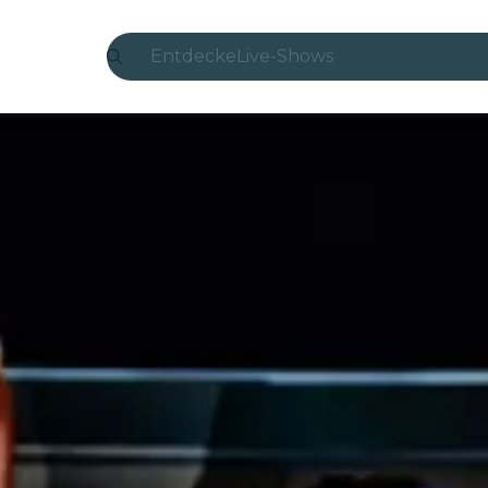
Entdecke
Live-Shows
Madrid
Candlelight
London
Erlebnisse und Städte
São Paulo
Seoul
Stadttouren
Konzerte