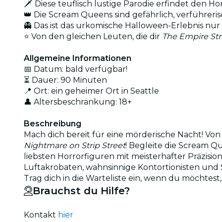
🗡️ Diese teuflisch lustige Parodie erfindet den 
👑 Die Scream Queens sind gefährlich, verführe
👻 Das ist das urkomische Halloween-Erlebnis nur
⭐ Von den gleichen Leuten, die dir
The Empire Str
Allgemeine Informationen
📅 Datum: bald verfügbar!
⏳ Dauer: 90 Minuten
📍 Ort: ein geheimer Ort in Seattle
👤 Altersbeschränkung: 18+
Beschreibung
Mach dich bereit für eine mörderische Nacht! V
Nightmare on Strip Street
! Begleite die Scream Qu
liebsten Horrorfiguren mit meisterhafter Präzisio
Luftakrobaten, wahnsinnige Kontortionisten und S
Trag dich in die Warteliste ein, wenn du möchtest
Brauchst du Hilfe?
Kontakt
hier