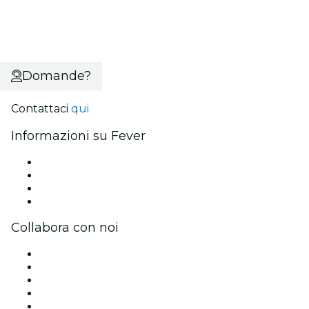
Domande?
Contattaci
qui
Informazioni su Fever
Stampa
Unisciti al team
Carte regalo
Centro assistenza
Collabora con noi
Gestisci il tuo evento
Pubblica il tuo evento
Eventi aziendali & benefit
Programma di affiliazione
Programma Ambassador e Influencer