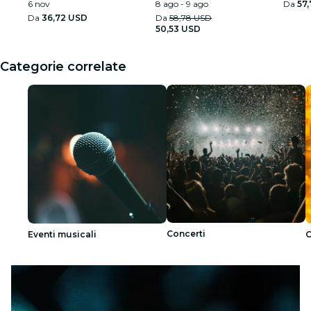
6 nov
8 ago - 9 ago
Da
57
Da
36,72 USD
Da
58,78 USD
50,53 USD
Categorie correlate
Concerti
Eventi musicali
C