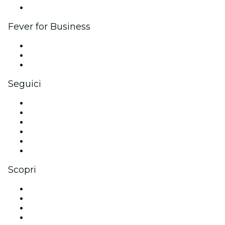
Brand partnership
Fever for Business
Eventi privati e biglietti di gruppo
Benefit aziendali
Gift card e voucher aziendali
Seguici
Facebook
X (Twitter)
Instagram
TikTok
LinkedIn
Youtube
Scopri
Luoghi a San Diego
Oggi
Domani
Questa settimana