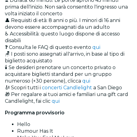
⏳ Durata: 60 minuti. Le porte aprono 45 minuti
prima dell'inizio. Non sarà consentito l'ingresso una
volta iniziato il concerto
👤 Requisiti di età: 8 anni o più. I minori di 16 anni
devono essere accompagnati da un adulto
♿ Accessibilità: questo luogo dispone di accesso
disabili
❓ Consulta le FAQ di questo evento
qui
🪑 I posti sono assegnati all'arrivo, in base al tipo di
biglietto acquistato
🕯️ Se desideri prenotare un concerto privato o
acquistare biglietti standard per un gruppo
numeroso (+30 persone), clicca
qui
🎻 Scopri tutti i
concerti Candlelight
a San Diego
🎁 Per regalare ai tuoi amici e familiari una gift card
Candlelight, fai clic
qui
Programma provvisorio
Hello
Rumour Has It