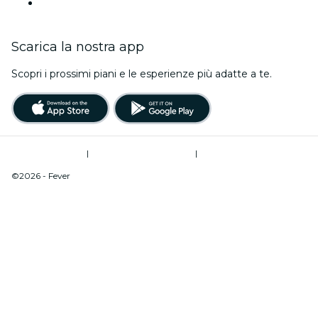
Questo fine settimana
Scarica la nostra app
Scopri i prossimi piani e le esperienze più adatte a te.
Termini di utilizzo
|
Informativa sulla privacy
|
Do Not Sell My Personal Information / Cookies Management
©2026 - Fever