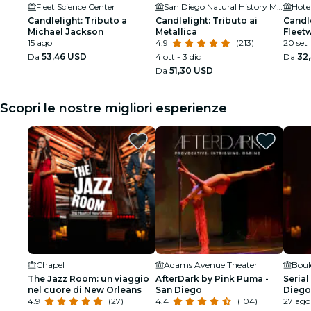
Fleet Science Center
San Diego Natural History Museum
Candlelight: Tributo a
Candlelight: Tributo ai
Candle
Michael Jackson
Metallica
Fleet
15 ago
4.9
(213)
20 set
Da
53,46 USD
4 ott - 3 dic
Da
32
Da
51,30 USD
Scopri le nostre migliori esperienze
Chapel
Adams Avenue Theater
Boul
The Jazz Room: un viaggio
AfterDark by Pink Puma -
Serial
nel cuore di New Orleans
San Diego
Diego
4.9
(27)
4.4
(104)
27 ago