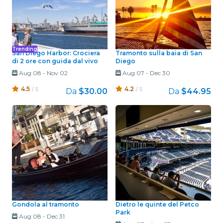
Trending
San Diego Harbor: Crociera
Tramonto sulla baia di San
di 2 ore con guida dal vivo
Diego
Aug 08
-
Nov 02
Aug 07
-
Dec 30
4.5
/ 5
4.2
/ 5
Da
$30.00
Da
$44.95
Gondola al tramonto
Dietro le quinte del Petco
Park
Aug 08
-
Dec 31