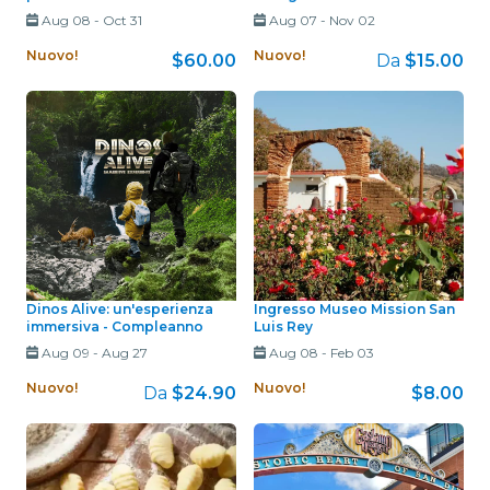
Aug 08
-
Oct 31
Aug 07
-
Nov 02
Nuovo!
Nuovo!
$60.00
Da
$15.00
Dinos Alive: un'esperienza
Ingresso Museo Mission San
immersiva - Compleanno
Luis Rey
Aug 09
-
Aug 27
Aug 08
-
Feb 03
Nuovo!
Nuovo!
Da
$24.90
$8.00