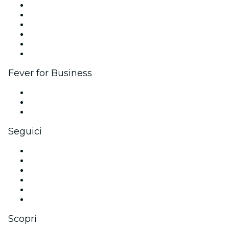
Gestisci il tuo evento
Pubblica il tuo evento
Eventi aziendali & benefit
Programma di affiliazione
Programma Ambassador e Influencer
Brand partnership
Fever for Business
Eventi privati e biglietti di gruppo
Benefit aziendali
Gift card e voucher aziendali
Seguici
Facebook
X (Twitter)
Instagram
TikTok
LinkedIn
Youtube
Scopri