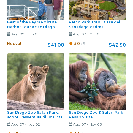
Best of the Bay 90-Minute
Petco Park Tour - Casa dei
Harbor Tour a San Diego
San Diego Padres
Aug 07
-
Jan 01
Aug 07
-
Oct 01
Nuovo!
5.0
/ 5
$41.00
$42.50
San Diego Zoo Safari Park:
San Diego Zoo & Safari Park:
scopri l'avventura di una vita
Pass 2 visite
Aug 07
-
Nov 02
Aug 07
-
Nov 05