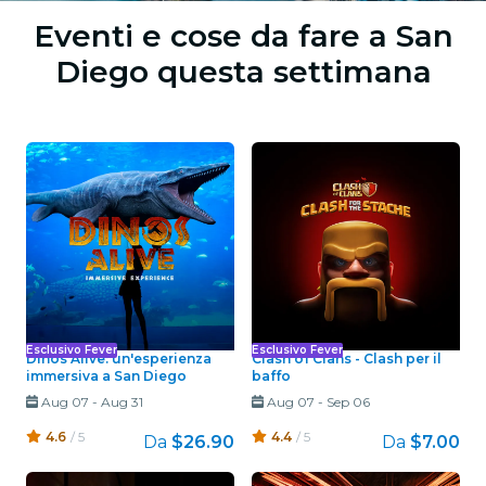
Eventi e cose da fare a San
Diego questa settimana
Esclusivo Fever
Esclusivo Fever
Dinos Alive: un'esperienza
Clash of Clans - Clash per il
immersiva a San Diego
baffo
Aug 07
-
Aug 31
Aug 07
-
Sep 06
4.6
/ 5
4.4
/ 5
Da
$26.90
Da
$7.00