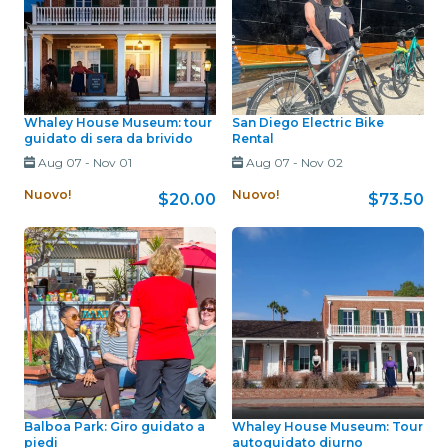
Whaley House Museum: tour
San Diego Electric Bike
guidato di sera da brivido
Rental
Aug 07
-
Nov 01
Aug 07
-
Nov 02
Nuovo!
Nuovo!
$20.00
$73.50
Balboa Park: Giro guidato a
Whaley House Museum: Tour
piedi
autoguidato diurno