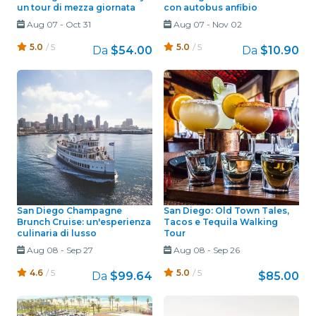
un tour di mezza giornata
con autobus anfibio
Aug 07
-
Oct 31
Aug 07
-
Nov 02
5.0
/ 5
5.0
/ 5
Da
$54.00
Da
$10.90
San Diego Champagne
San Diego: Old Town Tales,
Brunch Cruise: un'esperienza
Tacos e Tequila Walking
culinaria di lusso
Tour
Aug 08
-
Sep 27
Aug 08
-
Sep 26
4.6
/ 5
5.0
/ 5
Da
$99.64
$85.00