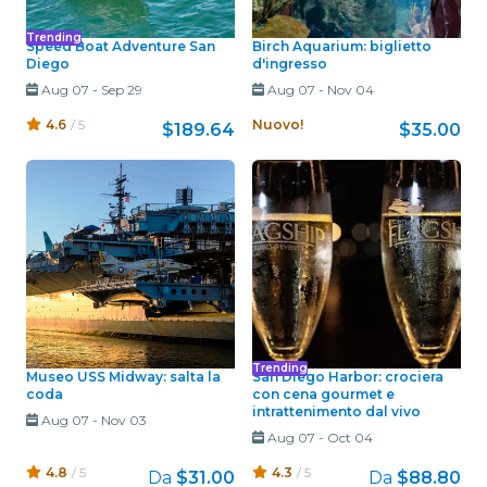
Trending
Speed Boat Adventure San
Birch Aquarium: biglietto
Diego
d'ingresso
Aug 07
-
Sep 29
Aug 07
-
Nov 04
4.6
/ 5
Nuovo!
$189.64
$35.00
Trending
Museo USS Midway: salta la
San Diego Harbor: crociera
coda
con cena gourmet e
intrattenimento dal vivo
Aug 07
-
Nov 03
Aug 07
-
Oct 04
4.8
/ 5
4.3
/ 5
Da
$31.00
Da
$88.80