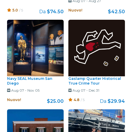
Aug 07
-
Aug 27
5.0
/ 5
Nuovo!
Da
$74.50
$42.50
Navy SEAL Museum San
Gaslamp Quarter Historical
Diego
True Crime Tour
Aug 07
-
Nov 05
Aug 07
-
Dec 31
Nuovo!
4.8
/ 5
$25.00
Da
$29.94