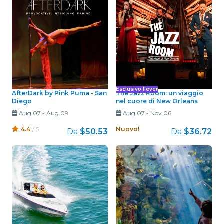
Esclusivo Fever
AfterDark by Pink Puma - San
The Jazz Room: un viaggio
Diego
nel cuore di New Orleans
Aug 07
-
Aug 09
Aug 07
-
Nov 06
4.4
/ 5
Nuovo!
Da
$50.53
Da
$36.72