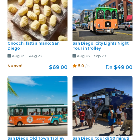
Gnocchi fatti a mano: San
San Diego: City Lights Night
Diego
Tour in trolley
Aug 09
-
Aug 23
Aug 07
-
Sep 29
Nuovo!
5.0
/ 5
$69.00
Da
$49.00
San Diego Old Town Trolley:
San Diego: tour di 90 minuti