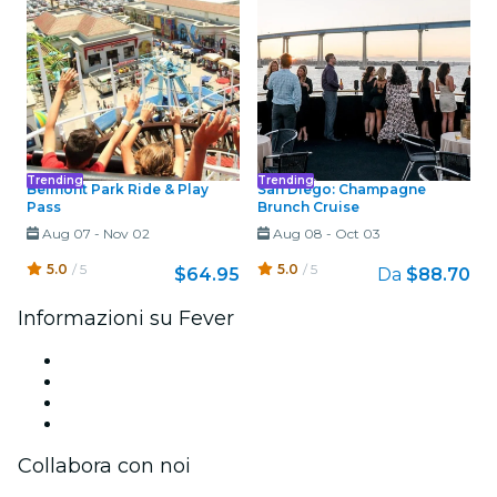
Trending
Trending
Belmont Park Ride & Play
San Diego: Champagne
Pass
Brunch Cruise
Aug 07
-
Nov 02
Aug 08
-
Oct 03
5.0
/ 5
5.0
/ 5
$64.95
Da
$88.70
Informazioni su Fever
Stampa
Unisciti al team
Carte regalo
Centro assistenza
Collabora con noi