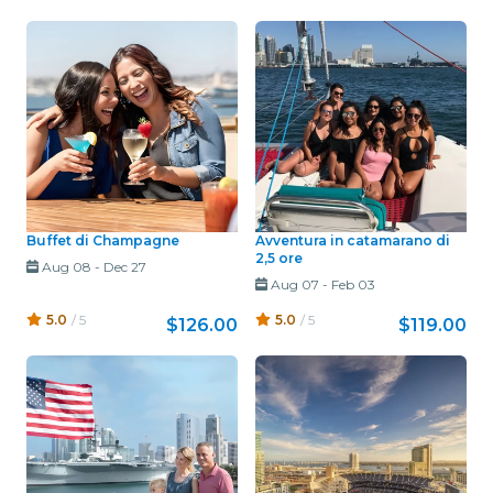
Buffet di Champagne
Avventura in catamarano di
2,5 ore
Aug 08
-
Dec 27
Aug 07
-
Feb 03
5.0
/ 5
5.0
/ 5
$126.00
$119.00