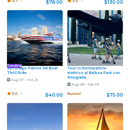
4.7
/ 5
5.0
/ 5
$78.00
$130.00
Trending
San Diego: Patriot Jet Boat
Tour in monopattino
Thrill Ride
elettrico al Balboa Park con
fotografie
Aug 07
-
Oct 25
Aug 08
-
Feb 03
5.0
/ 5
Nuovo!
$40.00
$75.00