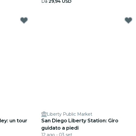
Da
29,94 USD
Liberty Public Market
ey: un tour
San Diego Liberty Station: Giro
guidato a piedi
12 ago - 03 set