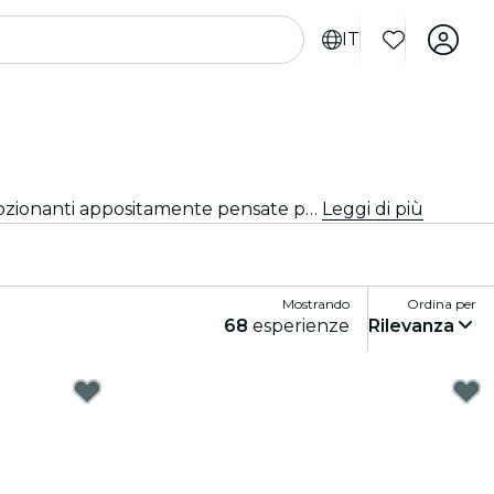
IT
Cerchi cose da fare a San Diego per i turisti? Scopri San Diego un'avventura alla volta con queste esperienze emozionanti appositamente pensate per i turisti. Scopri le migliori cose da fare!
Leggi di più
Mostrando
Ordina per
68
esperienze
Rilevanza