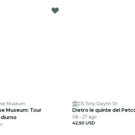
use Museum
215 Tony Gwynn Dr
se Museum: Tour
Dietro le quinte del Petc
08 - 27 ago
 diurno
42,50 USD
ov