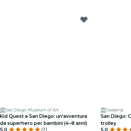
San Diego Museum of Art
Gaslamp
Kid Quest a San Diego: un'avventura
San Diego: C
da superhero per bambini (4–8 anni)
trolley
5.0
(2)
5.0