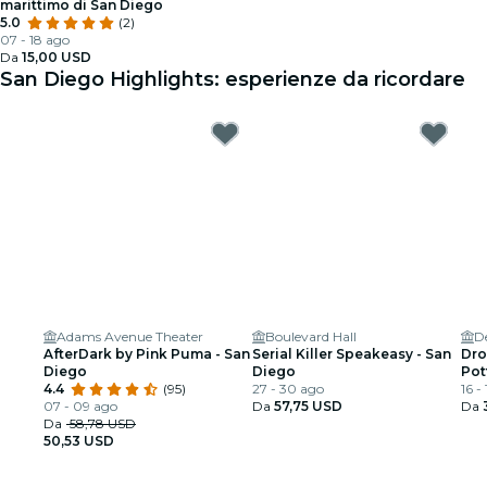
marittimo di San Diego
5.0
(2)
07 - 18 ago
Da
15,00 USD
San Diego Highlights: esperienze da ricordare
Adams Avenue Theater
Boulevard Hall
D
AfterDark by Pink Puma - San
Serial Killer Speakeasy - San
Dro
Diego
Diego
Pot
4.4
(95)
27 - 30 ago
16 -
07 - 09 ago
Da
57,75 USD
Da
Da
58,78 USD
50,53 USD