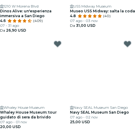
1210 W Morena Blvd
USS Midway Museum
Dinos Alive: un'esperienza
Museo USS Midway: salta la coda
immersiva a San Diego
4.8
(40)
4.6
(409)
07 ago - 03 nov
07 - 31 ago
Da
31,00 USD
Da
26,90 USD
Whaley House Museum
Navy SEAL Museum San Diego
Whaley House Museum: tour
Navy SEAL Museum San Diego
guidato di sera da brivido
07 ago - 02 nov
07 ago - 01 nov
25,00 USD
20,00 USD