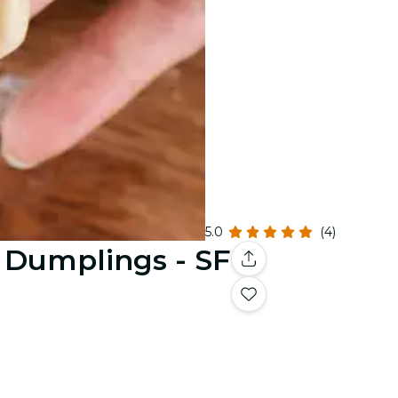
5.0
(4)
 Dumplings - SF