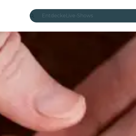
Entdecke
Live-Shows
Madrid
Candlelight
London
Erlebnisse und Städte
São Paulo
Seoul
Stadttouren
Konzerte