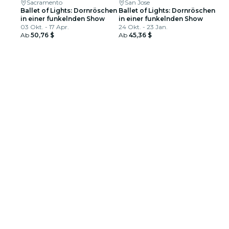
Sacramento
San Jose
Ballet of Lights: Dornröschen
Ballet of Lights: Dornröschen
in einer funkelnden Show
in einer funkelnden Show
03 Okt. - 17 Apr.
24 Okt. - 23 Jan.
Ab
50,76 $
Ab
45,36 $