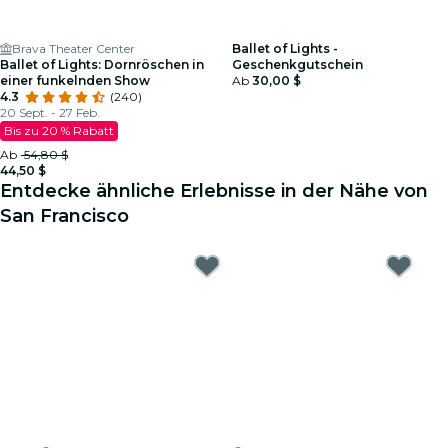
Brava Theater Center
Ballet of Lights -
Ballet of Lights: Dornröschen in
Geschenkgutschein
einer funkelnden Show
Ab
30,00 $
4.3
(240)
20 Sept. - 27 Feb.
Bis zu 20 % Rabatt
Ab
54,80 $
44,50 $
Entdecke ähnliche Erlebnisse in der Nähe von
San Francisco