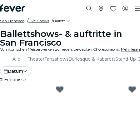
San Francisco
Live-Shows
Ballett
Ballettshows- & auftritte in
San Francisco
Von ikonischen Meisterwerken zu neuen, gewagten Choreographien, San Francisco bietet ein breites Programm an Balletshows, die alle Altersgruppen begeistern. Lass Dich von den atemberaubenden Bewegungen, den umwerfenden Kostümen und den gefühlvollen Erzählungen, die diese exquisite Kunstform ausmachen, mitreißen..
Mehr lesen
Alle
Theater
Tanzshows
Burlesque & Kabarett
Stand-Up-
Datum
2
Erlebnisse