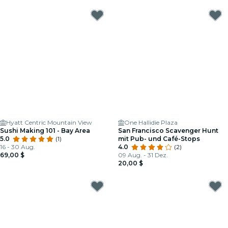
Hyatt Centric Mountain View
One Hallidie Plaza
Sushi Making 101 - Bay Area
San Francisco Scavenger Hunt
5.0
(1)
mit Pub- und Café-Stops
16 - 30 Aug.
4.0
(2)
69,00 $
09 Aug. - 31 Dez.
20,00 $