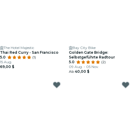
The Hotel Majestic
Bay City Bike
Thai Red Curry - San Francisco
Golden Gate Bridge:
5.0
(1)
Selbstgeführte Radtour
15 Aug.
5.0
(2)
69,00 $
09 Aug. - 05 Nov.
Ab
40,00 $