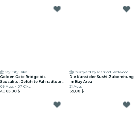
Bay City Bike
Courtyard by Marriott Redwood City
Golden Gate Bridge bis
Die Kunst der Sushi-Zubereitung
Sausalito: Geführte Fahrradtour
im Bay Area
ab San Francisco
09 Aug. - 07 Okt.
21 Aug.
Ab
65,00 $
69,00 $