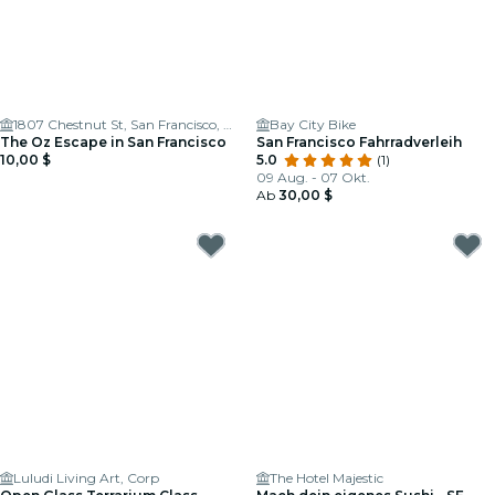
1807 Chestnut St, San Francisco, CA 94123
Bay City Bike
The Oz Escape in San Francisco
San Francisco Fahrradverleih
10,00 $
5.0
(1)
09 Aug. - 07 Okt.
Ab
30,00 $
Luludi Living Art, Corp
The Hotel Majestic