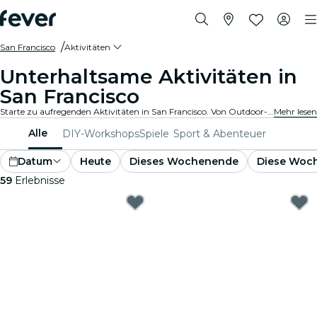
San Francisco
Aktivitäten
Unterhaltsame Aktivitäten in
San Francisco
Starte zu aufregenden Aktivitäten in San Francisco. Von Outdoor-Abenteuern bis hin zu kulturellen Erlebnissen - entdecke die besten Möglichkeiten, deine Zeit bestmöglich zu verbringen.
Mehr lesen
Alle
DIY-Workshops
Spiele
Sport & Abenteuer
Datum
Heute
Dieses Wochenende
Diese Woc
59
Erlebnisse