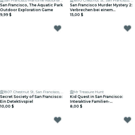
San Francisco Maritime National Historical Park
1890 Chestnut St, San Francisco, CA 94123
San Francisco, The Aquatic Park
San Francisco Murder Mystery 2:
Outdoor Exploration Game
Verbrechen bei einem
9,99 $
Dateabend!
15,00 $
1807 Chestnut St, San Francisco, CA 94123
Mr Treasure Hunt
Secret Society of San Francisco:
Kid Quest in San Francisco:
Ein Detektivspiel
Interaktive Familien-
10,00 $
Schnitzeljagd (Alter 4–8)
8,00 $