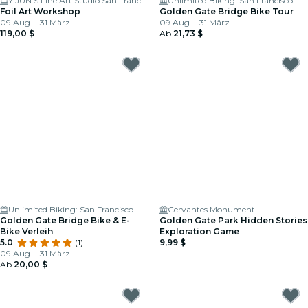
YIJUN'S Fine Art Studio San Francisco
Unlimited Biking: San Francisco
Foil Art Workshop
Golden Gate Bridge Bike Tour
09 Aug. - 31 März
09 Aug. - 31 März
119,00 $
Ab
21,73 $
Unlimited Biking: San Francisco
Cervantes Monument
Golden Gate Bridge Bike & E-
Golden Gate Park Hidden Stories
Bike Verleih
Exploration Game
5.0
(1)
9,99 $
09 Aug. - 31 März
Ab
20,00 $