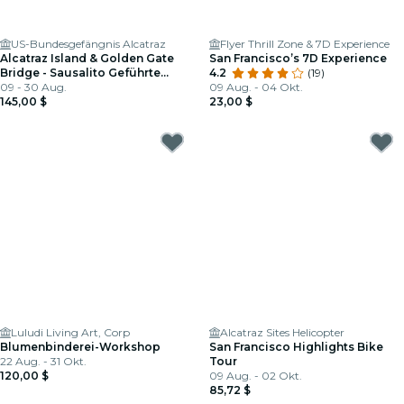
US-Bundesgefängnis Alcatraz
Flyer Thrill Zone & 7D Experience
Alcatraz Island & Golden Gate
San Francisco’s 7D Experience
Bridge - Sausalito Geführte
4.2
(19)
Fahrrad-Tour
09 - 30 Aug.
09 Aug. - 04 Okt.
145,00 $
23,00 $
Luludi Living Art, Corp
Alcatraz Sites Helicopter
Blumenbinderei-Workshop
San Francisco Highlights Bike
22 Aug. - 31 Okt.
Tour
120,00 $
09 Aug. - 02 Okt.
85,72 $