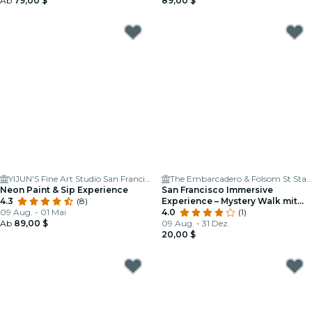
Ab
79,00 $
89,00 $
YIJUN'S Fine Art Studio San Francisco
The Embarcadero & Folsom St Station
Neon Paint & Sip Experience
San Francisco Immersive
4.3
(8)
Experience – Mystery Walk mit
09 Aug. - 01 Mai
Pub- und Café-Stops
4.0
(1)
Ab
89,00 $
09 Aug. - 31 Dez.
20,00 $