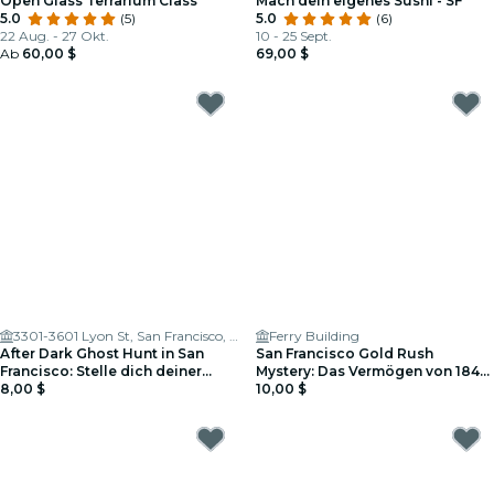
Open Glass Terrarium Class
Mach dein eigenes Sushi - SF
5.0
(5)
5.0
(6)
22 Aug. - 27 Okt.
10 - 25 Sept.
Ab
60,00 $
69,00 $
3301-3601 Lyon St, San Francisco, CA 94123
Ferry Building
After Dark Ghost Hunt in San
San Francisco Gold Rush
Francisco: Stelle dich deiner
Mystery: Das Vermögen von 1849
Angst!
8,00 $
im Financial District
10,00 $