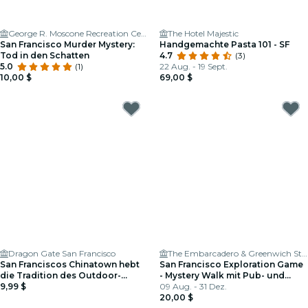
George R. Moscone Recreation Center
The Hotel Majestic
San Francisco Murder Mystery:
Handgemachte Pasta 101 - SF
Tod in den Schatten
4.7
(3)
5.0
(1)
22 Aug. - 19 Sept.
10,00 $
69,00 $
Dragon Gate San Francisco
The Embarcadero & Greenwich St Station
San Franciscos Chinatown hebt
San Francisco Exploration Game
die Tradition des Outdoor-
- Mystery Walk mit Pub- und
Entdeckungsspiels
9,99 $
Cafe-Stops
09 Aug. - 31 Dez.
20,00 $