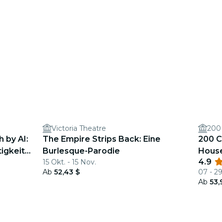
Victoria Theatre
200
 by AI:
The Empire Strips Back: Eine
200 C
igkeit
Burlesque-Parodie
Hous
4.9
15 Okt. - 15 Nov.
Ab
52,43 $
07 - 2
Ab
53,