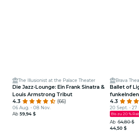
The Illusionist at the Palace Theater
Brava Thea
Die Jazz-Lounge: Ein Frank Sinatra &
Ballet of L
Louis Armstrong Tribut
funkelnde
4.3
(66)
4.3
06 Aug. - 08 Nov.
20 Sept. - 27
Ab
59,94 $
Bis zu 20 % Ra
Ab
54,80 $
44,50 $