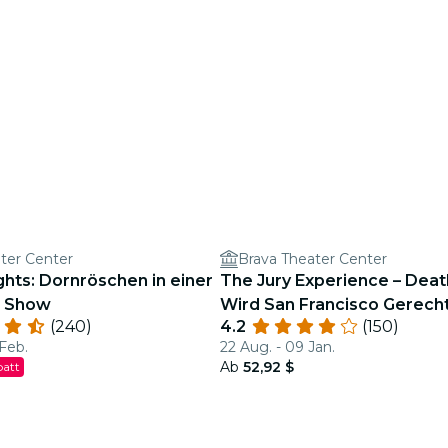
ter Center
Brava Theater Center
ights: Dornröschen in einer
The Jury Experience – Death
n Show
Wird San Francisco Gerecht
(240)
4.2
(150)
liefern?
 Feb.
22 Aug. - 09 Jan.
Ab
52,92 $
batt