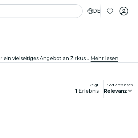
DE
Egal, ob Du schon immer ein Zirkusfan warst oder einfach nach etwas Neuem suchst, San Francisco verfügt über ein vielseitiges Angebot an Zirkusshows, die alle Altersgruppen begeistern.
Mehr lesen
Zeigt
Sortieren nach
1
Erlebnis
Relevanz