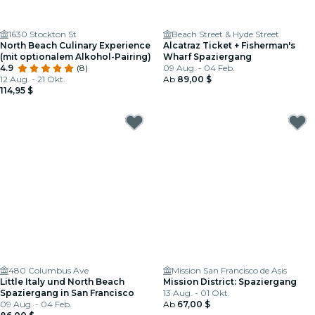
1630 Stockton St
Beach Street & Hyde Street
North Beach Culinary Experience
Alcatraz Ticket + Fisherman's
(mit optionalem Alkohol-Pairing)
Wharf Spaziergang
4.9
(8)
09 Aug. - 04 Feb.
12 Aug. - 21 Okt.
Ab
89,00 $
114,95 $
480 Columbus Ave
Mission San Francisco de Asis
Little Italy und North Beach
Mission District: Spaziergang
Spaziergang in San Francisco
13 Aug. - 01 Okt.
09 Aug. - 04 Feb.
Ab
67,00 $