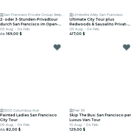
San Francisco Private Group Jeep Tours
Umbrella Alley San Francisco
2- oder 3-Stunden-Privadtour
Ultimate City Tour plus
durch San Francisco im Open-
Redwoods & Sausalito Privat-
Air-Jeep
09 Aug. - 04 Feb.
Tour per Jeep
09 Aug. - 04 Feb.
Ab
169,00 $
417,00 $
1300 Columbus Ave
Pier 39
Painted Ladies San Francisco
Skip The Bus: San Francisco per
City Tour
Luxus-Van-Tour
09 Aug. - 04 Feb.
10 Aug. - 04 Feb.
Ab
82,00 $
129,00 $