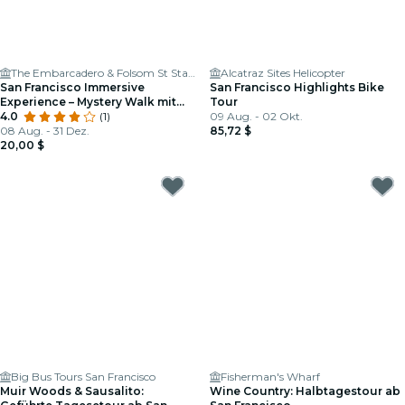
The Embarcadero & Folsom St Station
Alcatraz Sites Helicopter
San Francisco Immersive
San Francisco Highlights Bike
Experience – Mystery Walk mit
Tour
Pub- und Café-Stops
4.0
(1)
09 Aug. - 02 Okt.
08 Aug. - 31 Dez.
85,72 $
20,00 $
Big Bus Tours San Francisco
Fisherman's Wharf
Muir Woods & Sausalito:
Wine Country: Halbtagestour ab