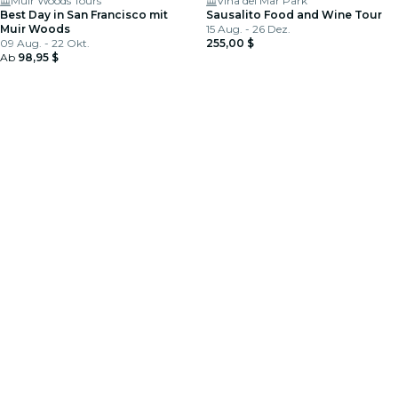
Muir Woods Tours
Viña del Mar Park
Best Day in San Francisco mit
Sausalito Food and Wine Tour
Muir Woods
15 Aug. - 26 Dez.
09 Aug. - 22 Okt.
255,00 $
Ab
98,95 $