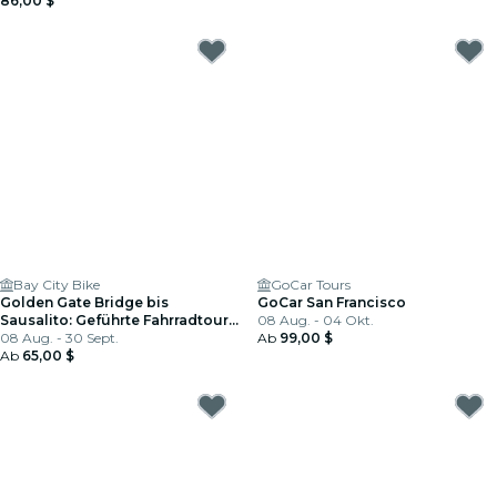
86,00 $
Bay City Bike
GoCar Tours
Golden Gate Bridge bis
GoCar San Francisco
Sausalito: Geführte Fahrradtour
08 Aug. - 04 Okt.
ab San Francisco
08 Aug. - 30 Sept.
Ab
99,00 $
Ab
65,00 $