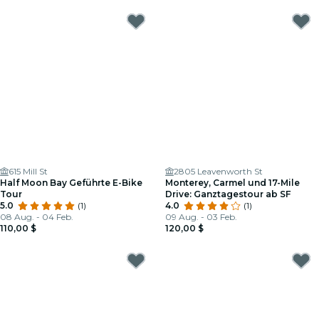
615 Mill St
2805 Leavenworth St
Half Moon Bay Geführte E-Bike
Monterey, Carmel und 17-Mile
Tour
Drive: Ganztagestour ab SF
5.0
(1)
4.0
(1)
08 Aug. - 04 Feb.
09 Aug. - 03 Feb.
110,00 $
120,00 $