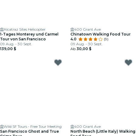
Alcatraz Sites Helicopter
400 Grant Ave
1-Tages Monterey und Carmel
Chinatown Walking Food Tour
Tour von San Francisco
4.0
(9)
09 Aug. - 30 Sept.
09 Aug. - 30 Sept.
139,00 $
Ab
30,00 $
Wild SF Tours - Free Tour Meeting
400 Grant Ave
San Francisco Ghost and True
North Beach (Little Italy) Walking