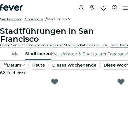
San Francisco
Tourismus
Stadttouren
Stadtführungen in San
Francisco
Erlebe San Francisco wie nie zuvor mit Stadtrundfahrten und Stadtrundfahrtpaketen. Während du die berühmten Wahrzeichen, versteckten Juwelen und lokalen Hotspots von San Francisco erkundest, entdeckst du die Geschichten, die die Stadt zum Leben erwecken.
Mehr lesen
Stadttouren
Alle
Kreuzfahrten & Bootstouren
Tagesausf
Datum
Heute
Dieses Wochenende
Diese Woc
62
Erlebnisse