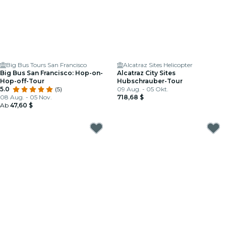
Big Bus Tours San Francisco
Alcatraz Sites Helicopter
Big Bus San Francisco: Hop-on-
Alcatraz City Sites
Hop-off-Tour
Hubschrauber-Tour
5.0
(5)
09 Aug. - 05 Okt.
08 Aug. - 05 Nov.
718,68 $
Ab
47,60 $