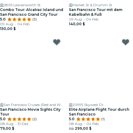
2805 Leavenworth St
Market St & Drumm St
Combo Tour: Alcatraz Island und
San Francisco Tour mit dem
San Francisco Grand City Tour
Kabelbahn & Fuß
5.0
(3)
09 Aug. - 04 Feb.
09 Aug. - 04 Feb.
140,00 $
150,00 $
San Francisco Cruises (Red and White Fleet)
20995 Skywest Dr
San Francisco Movie Sights City
Elite Airplane Flight Tour durch
Tour
San Francisco
5.0
(2)
5.0
(1)
08 Aug. - 31 Dez.
08 Aug. - 04 Feb.
79,00 $
Ab
299,00 $