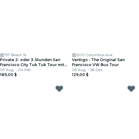
757 Beach St
1300 Columbus Ave
Private 2- oder 3-Stunden San
Vantigo - The Original San
Francisco City Tuk Tuk Tour mit
Francisco VW Bus Tour
Fun Guide
09 Aug. - 04 Feb.
09 Aug. - 28 Dez.
189,00 $
129,00 $