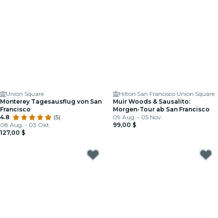
Union Square
Hilton San Francisco Union Square
Monterey Tagesausflug von San
Muir Woods & Sausalito:
Francisco
Morgen-Tour ab San Francisco
4.8
(5)
09 Aug. - 05 Nov.
08 Aug. - 03 Okt.
99,00 $
127,00 $