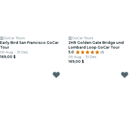
GoCar Tours
GoCar Tours
Early Bird San Francisco GoCar
2HR Golden Gate Bridge und
Tour
Lombard Loop GoCar Tour
09 Aug. - 31 Dez.
5.0
(1)
169,00 $
09 Aug. - 31 Dez.
169,00 $