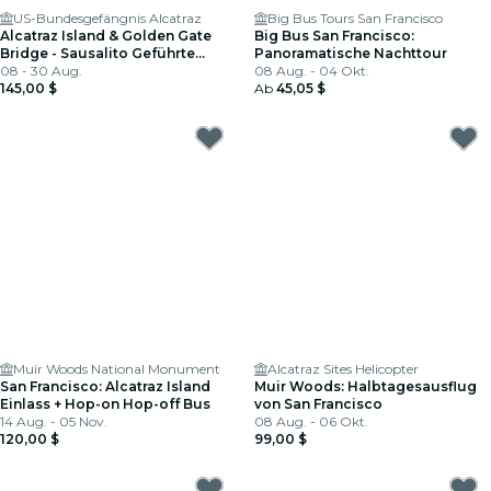
US-Bundesgefängnis Alcatraz
Big Bus Tours San Francisco
Alcatraz Island & Golden Gate
Big Bus San Francisco:
Bridge - Sausalito Geführte
Panoramatische Nachttour
Fahrrad-Tour
08 - 30 Aug.
08 Aug. - 04 Okt.
145,00 $
Ab
45,05 $
Muir Woods National Monument
Alcatraz Sites Helicopter
San Francisco: Alcatraz Island
Muir Woods: Halbtagesausflug
Einlass + Hop-on Hop-off Bus
von San Francisco
14 Aug. - 05 Nov.
08 Aug. - 06 Okt.
120,00 $
99,00 $