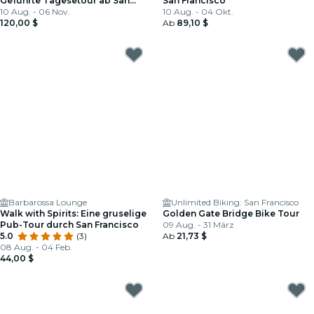
Geführte Tagesetour ab San
San Francisco
Francisco + Alcatraz-Eintritt
10 Aug. - 06 Nov.
10 Aug. - 04 Okt.
120,00 $
Ab
89,10 $
Barbarossa Lounge
Unlimited Biking: San Francisco
Walk with Spirits: Eine gruselige
Golden Gate Bridge Bike Tour
Pub-Tour durch San Francisco
09 Aug. - 31 März
5.0
(3)
Ab
21,73 $
08 Aug. - 04 Feb.
44,00 $