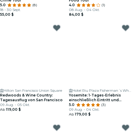
Crime Tour
Food Tour
5.0
(8)
4.0
(1)
18 - 30 Sept.
08 Aug. - 04 Okt.
55,00 $
84,00 $
Hilton San Francisco Union Square
Hotel Riu Plaza Fisherman´s Wharf
Redwoods & Wine Country:
Yosemite: 1-Tages-Erlebnis
Tagesausflug von San Francisco
einschließlich Eintritt und
09 Aug. - 05 Okt.
geführter Tour
5.0
(3)
Ab
119,00 $
09 Aug. - 04 Okt.
Ab
179,00 $