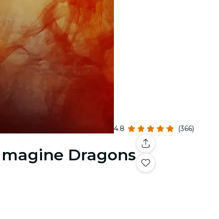
4.8
(366)
 Imagine Dragons