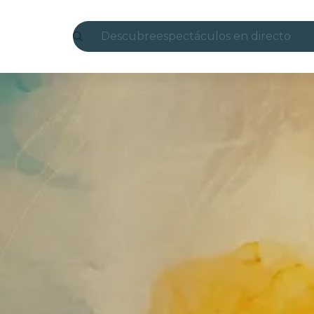
Descubre
espectáculos en directo
Madrid
candlelight
Londres
experiencias y ciudades
São Paulo
exposiciones
Seúl
recorridos por la ciudad
conciertos