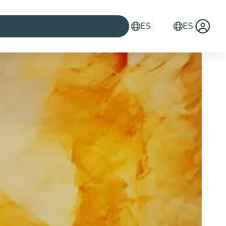
ES
ES