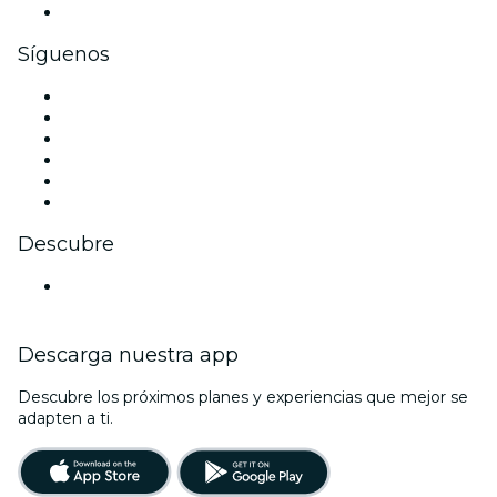
Tarjetas y cupones de regalo corporativos
Síguenos
Facebook
X (Twitter)
Instagram
TikTok
LinkedIn
Youtube
Descubre
Locales y espacios de eventos en Wiesbaden
Descarga nuestra app
Descubre los próximos planes y experiencias que mejor se
adapten a ti.