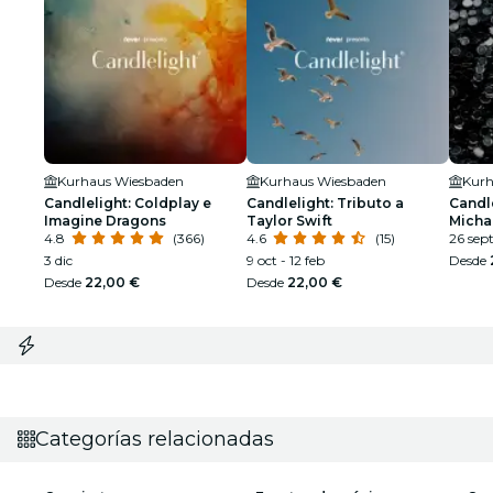
Kurhaus Wiesbaden
Kurhaus Wiesbaden
Kurh
Candlelight: Coldplay e
Candlelight: Tributo a
Candle
Imagine Dragons
Taylor Swift
Micha
4.8
(366)
4.6
(15)
26 sep
3 dic
9 oct - 12 feb
Desde
Desde
22,00 €
Desde
22,00 €
Categorías relacionadas