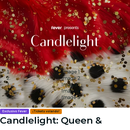
Image 1
Image 2
Image 3
Image 4
Image 5
Exclusivo Fever
¡Tickets volando!
Candlelight: Queen &