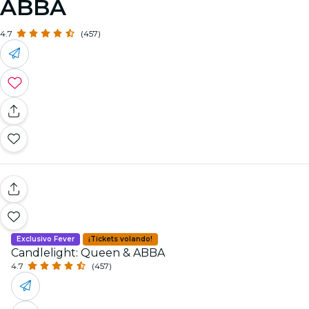
ABBA
4.7
(457)
Exclusivo Fever
¡Tickets volando!
Candlelight: Queen & ABBA
4.7
(457)