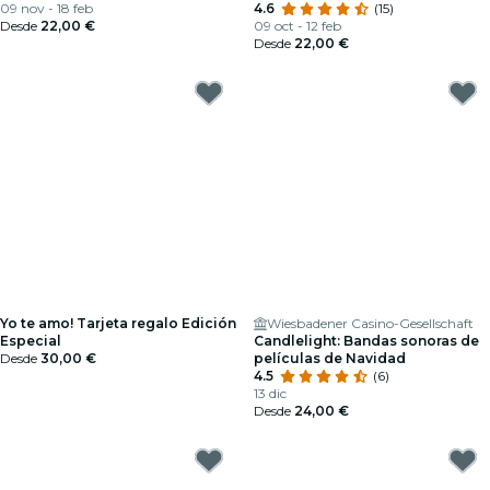
09 nov - 18 feb
4.6
(15)
Desde
22,00 €
09 oct - 12 feb
Desde
22,00 €
Yo te amo! Tarjeta regalo Edición
Wiesbadener Casino-Gesellschaft
Especial
Candlelight: Bandas sonoras de
Desde
30,00 €
películas de Navidad
4.5
(6)
13 dic
Desde
24,00 €