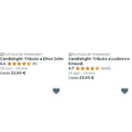
Kurhaus de Wiesbaden
Kurhaus de Wiesbaden
Candlelight: Tributo a Elton John
Candlelight: Tributo a Ludovico
4.4
(8)
Einaudi
08 nov - 06 ene
4.7
(440)
Desde
22,00 €
23 ago - 06 ene
Desde
23,00 €