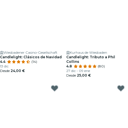
Wiesbadener Casino-Gesellschaft
Kurhaus de Wiesbaden
Candlelight: Clásicos de Navidad
Candlelight: Tributo a Phil
4.4
(14)
Collins
13 dic
4.8
(80)
Desde
24,00 €
27 dic - 09 ene
Desde
25,00 €