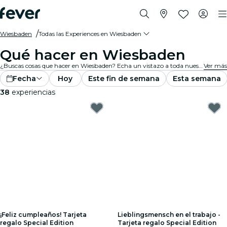
Wiesbaden
Todas las Experiences en Wiesbaden
Qué hacer en Wiesbaden
¿Buscas cosas que hacer en Wiesbaden? Echa un vistazo a toda nuestra selección y encuentra las mejores experiences y actividades que se ofrecen actualmente en la ciudad.
Ver más
Fecha
Hoy
Este fin de semana
Esta semana
38
experiencias
¡Feliz cumpleaños! Tarjeta
Lieblingsmensch en el trabajo -
regalo Special Edition
Tarjeta regalo Special Edition