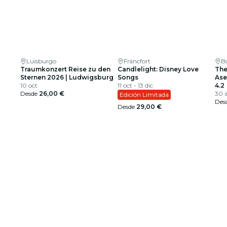
Luisburgo
Fráncfort
B
Traumkonzert Reise zu den
Candlelight: Disney Love
The
Sternen 2026 | Ludwigsburg
Songs
Ase
10 oct
11 oct - 13 dic
4.2
Desde
26,00 €
30 
Edición Limitada
Des
Desde
29,00 €