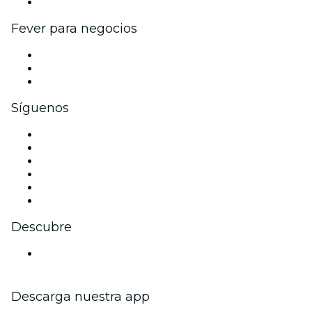
Colaboraciones de marca
Fever para negocios
Eventos privados y entradas de grupo
Beneficios corporativos
Tarjetas y cupones de regalo corporativos
Síguenos
Facebook
X (Twitter)
Instagram
TikTok
LinkedIn
Youtube
Descubre
Locales y espacios de eventos en Wiesbaden
Descarga nuestra app