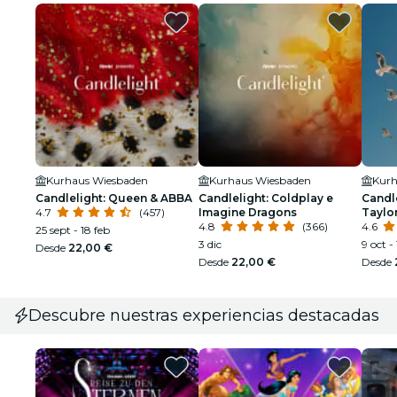
Kurhaus Wiesbaden
Kurhaus Wiesbaden
Kurh
Candlelight: Queen & ABBA
Candlelight: Coldplay e
Candle
4.7
(457)
Imagine Dragons
Taylor
4.8
(366)
4.6
25 sept - 18 feb
3 dic
9 oct -
Desde
22,00 €
Desde
22,00 €
Desde
Descubre nuestras experiencias destacadas