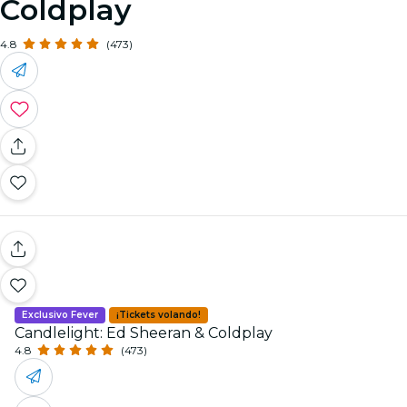
Coldplay
4.8
(473)
Exclusivo Fever
¡Tickets volando!
Candlelight: Ed Sheeran & Coldplay
4.8
(473)