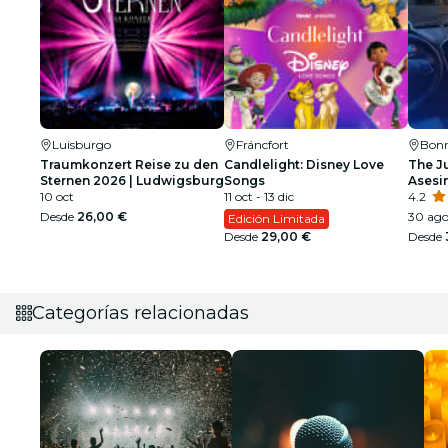
Luisburgo
Fráncfort
Bon
Traumkonzert Reise zu den
Candlelight: Disney Love
The Ju
Sternen 2026 | Ludwigsburg
Songs
Asesi
10 oct
11 oct - 13 dic
4.2
Desde
26,00 €
30 ago
Edición Limitada
Desde
29,00 €
Desde
Categorías relacionadas