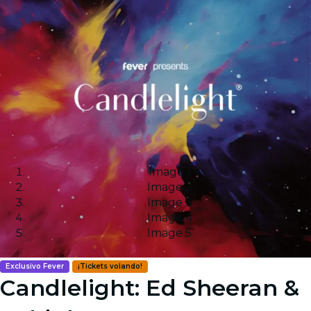
Image 1
Image 2
Image 3
Image 4
Image 5
Exclusivo Fever
¡Tickets volando!
Candlelight: Ed Sheeran &