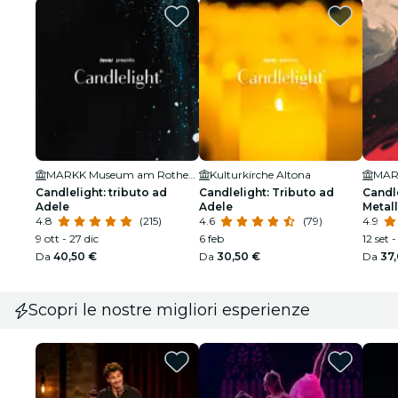
MARKK Museum am Rothenbaum
Kulturkirche Altona
Candlelight: tributo ad
Candlelight: Tributo ad
Candle
Adele
Adele
Metall
4.8
(215)
4.6
(79)
4.9
9 ott - 27 dic
6 feb
12 set 
Da
40,50 €
Da
30,50 €
Da
37
Scopri le nostre migliori esperienze