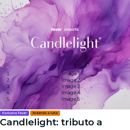
Image 1
Image 2
Image 3
Image 4
Image 5
Esclusivo Fever
Andando a ruba
Candlelight: tributo a