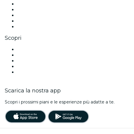
X (Twitter)
Instagram
TikTok
LinkedIn
Youtube
Scopri
Luoghi a Amburgo
Oggi
Domani
Questa settimana
Questo fine settimana
Scarica la nostra app
Scopri i prossimi piani e le esperienze più adatte a te.