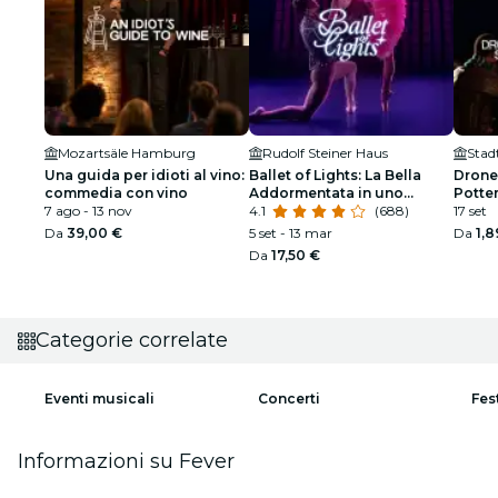
Mozartsäle Hamburg
Rudolf Steiner Haus
Stad
Una guida per idioti al vino:
Ballet of Lights: La Bella
Drone
commedia con vino
Addormentata in uno
Potte
7 ago - 13 nov
spettacolo scintillante
4.1
(688)
17 set
Da
39,00 €
5 set - 13 mar
Da
1,8
Da
17,50 €
Categorie correlate
Eventi musicali
Concerti
Fes
Informazioni su Fever