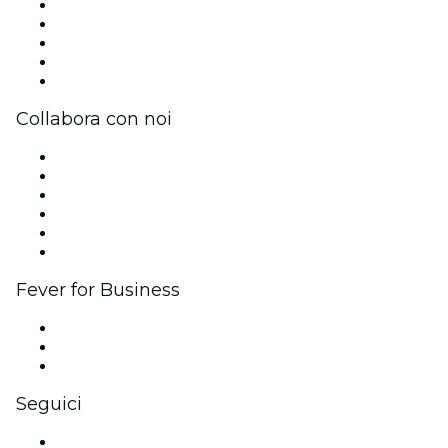
Stampa
Unisciti al team
Impressum
Carte regalo
Centro assistenza
Collabora con noi
Gestisci il tuo evento
Pubblica il tuo evento
Eventi aziendali & benefit
Programma di affiliazione
Programma Ambassador e Influencer
Brand partnership
Fever for Business
Eventi privati e biglietti di gruppo
Benefit aziendali
Gift card e voucher aziendali
Seguici
Facebook