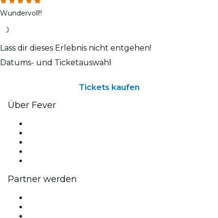
Wundervoll!!
Lass dir dieses Erlebnis nicht entgehen!
Datums- und Ticketauswahl
Tickets kaufen
Über Fever
Presse
Wir stellen ein!
Impressum
Geschenkgutscheine
Hilfe-Center
Partner werden
Fever Zone
Veröffentliche dein Event
Firmenevents & -vorteile