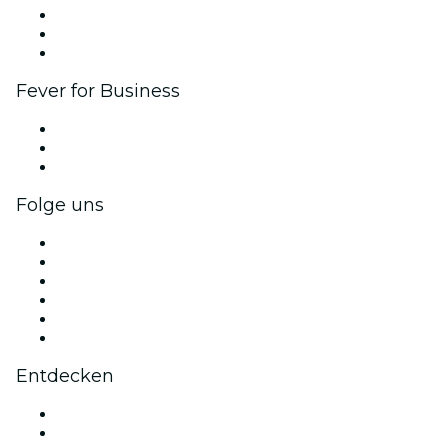
Affiliate-Programm
Botschafter & Influencer-Programm
Markenpartnerschaften
Fever for Business
Privatveranstaltungen & Gruppentickets
Firmenvorteile
Firmengeschenkkarten und -gutscheine
Folge uns
Facebook
X (Twitter)
Instagram
TikTok
LinkedIn
YouTube
Entdecken
Veranstaltungsorte in Hamburg
Deutschland