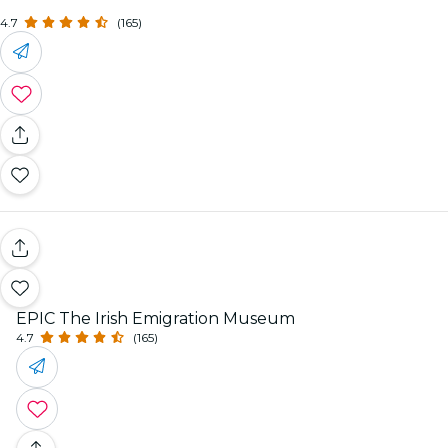
4.7
(165)
EPIC The Irish Emigration Museum
4.7
(165)