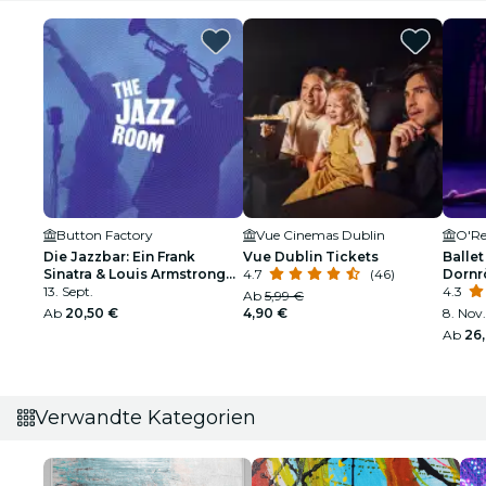
Button Factory
Vue Cinemas Dublin
O'Re
Die Jazzbar: Ein Frank
Vue Dublin Tickets
Ballet
Sinatra & Louis Armstrong
4.7
(46)
Dornr
Tribut
13. Sept.
funke
4.3
Ab
5,99 €
Ab
20,50 €
4,90 €
8. Nov.
Ab
26
Verwandte Kategorien