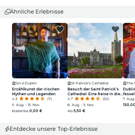
Ähnliche Erlebnisse
Sin é Dublin
St Patrick's Cathedral
The 
Erzählkunst der irischen
Besuch der Saint Patrick’s
Dublin
Mythen und Legenden
Cathedral: Eine Reise in die
fesse
4.3
(7)
Vergangenheit
4.7
(52)
Fotos
7. Aug.
9. Aug. - 15. Nov.
8. Aug. - 5. Nov.
150,0
Kostenlos
0,00 €
Ab
5,50 €
Entdecke unsere Top-Erlebnisse