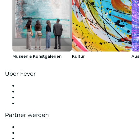
Museen & Kunstgalerien
Kultur
Aus
Über Fever
Presse
Wir stellen ein!
Geschenkgutscheine
Hilfe-Center
Partner werden
Fever Zone
Veröffentliche dein Event
Firmenevents & -vorteile