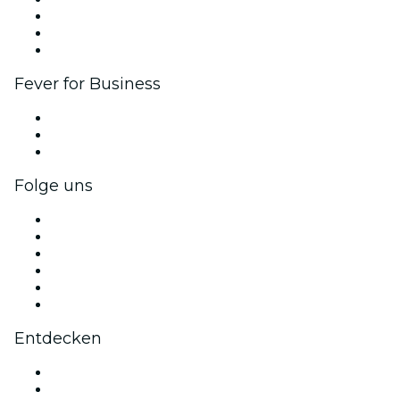
Affiliate-Programm
Botschafter & Influencer-Programm
Markenpartnerschaften
Fever for Business
Privatveranstaltungen & Gruppentickets
Firmenvorteile
Firmengeschenkkarten und -gutscheine
Folge uns
Facebook
X (Twitter)
Instagram
TikTok
LinkedIn
YouTube
Entdecken
Veranstaltungsorte in Dublin
Heute