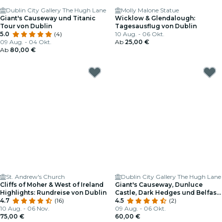
Dublin City Gallery The Hugh Lane
Molly Malone Statue
Giant's Causeway und Titanic
Wicklow & Glendalough:
Tour von Dublin
Tagesausflug von Dublin
5.0
(4)
10 Aug. - 06 Okt.
09 Aug. - 04 Okt.
Ab
25,00 €
Ab
80,00 €
St. Andrew's Church
Dublin City Gallery The Hugh Lane
Cliffs of Moher & West of Ireland
Giant's Causeway, Dunluce
Highlights: Rundreise von Dublin
Castle, Dark Hedges und Belfast
4.7
(16)
City von Dublin
4.5
(2)
10 Aug. - 06 Nov.
09 Aug. - 06 Okt.
75,00 €
60,00 €