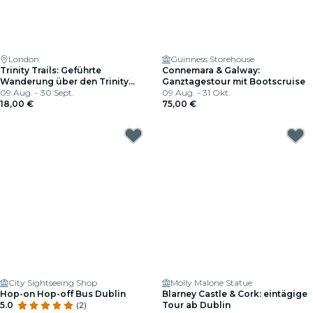
London
Guinness Storehouse
Trinity Trails: Geführte
Connemara & Galway:
Wanderung über den Trinity
Ganztagestour mit Bootscruise
College Campus
09 Aug. - 30 Sept.
09 Aug. - 31 Okt.
18,00 €
75,00 €
City Sightseeing Shop
Molly Malone Statue
Hop-on Hop-off Bus Dublin
Blarney Castle & Cork: eintägige
5.0
(2)
Tour ab Dublin