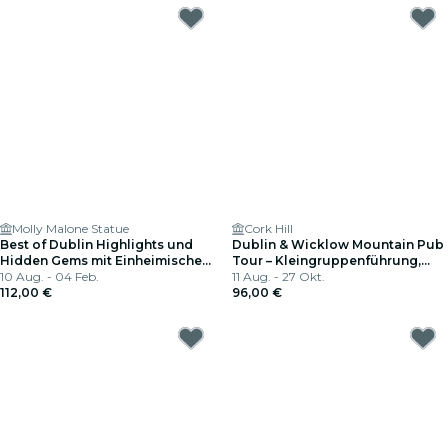
Molly Malone Statue
Cork Hill
Best of Dublin Highlights und
Dublin & Wicklow Mountain Pub
Hidden Gems mit Einheimischen
Tour – Kleingruppenführung,
Privattour
10 Aug. - 04 Feb.
maximal 15 Personen
11 Aug. - 27 Okt.
112,00 €
96,00 €