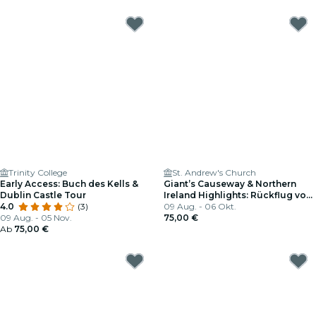
Trinity College
St. Andrew's Church
Early Access: Buch des Kells &
Giant’s Causeway & Northern
Dublin Castle Tour
Ireland Highlights: Rückflug von
4.0
(3)
Dublin
09 Aug. - 06 Okt.
09 Aug. - 05 Nov.
75,00 €
Ab
75,00 €