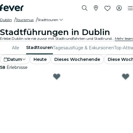
Dublin
Tourismus
Stadttouren
Stadtführungen in Dublin
Erlebe Dublin wie nie zuvor mit Stadtrundfahrten und Stadtrundfahrtpaketen. Während du die berühmten Wahrzeichen, versteckten Juwelen und lokalen Hotspots von Dublin erkundest, entdeckst du die Geschichten, die die Stadt zum Leben erwecken.
Mehr lesen
Stadttouren
Alle
Tagesausflüge & Exkursionen
Top-Attr
Datum
Heute
Dieses Wochenende
Diese Woc
58
Erlebnisse