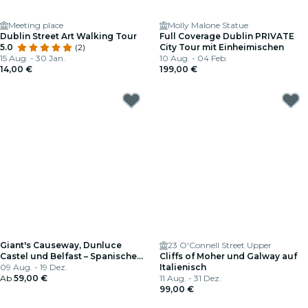
Meeting place
Molly Malone Statue
Dublin Street Art Walking Tour
Full Coverage Dublin PRIVATE
5.0
(2)
City Tour mit Einheimischen
15 Aug. - 30 Jan.
10 Aug. - 04 Feb.
14,00 €
199,00 €
Giant's Causeway, Dunluce
23 O'Connell Street Upper
Castel und Belfast – Spanische
Cliffs of Moher und Galway auf
Anleitung
09 Aug. - 19 Dez.
Italienisch
Ab
59,00 €
11 Aug. - 31 Dez.
99,00 €