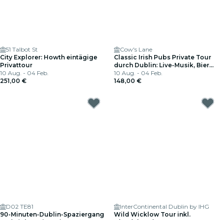
51 Talbot St
Cow's Lane
City Explorer: Howth eintägige
Classic Irish Pubs Private Tour
Privattour
durch Dublin: Live-Musik, Bier
10 Aug. - 04 Feb.
und Nachtleben
10 Aug. - 04 Feb.
251,00 €
148,00 €
D02 TE81
InterContinental Dublin by IHG
90-Minuten-Dublin-Spaziergang
Wild Wicklow Tour inkl.