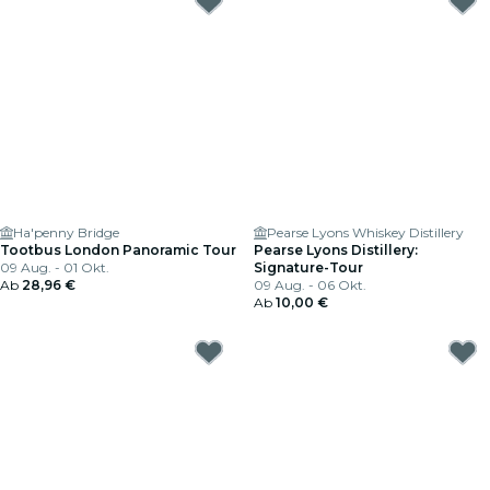
Ha'penny Bridge
Pearse Lyons Whiskey Distillery
Tootbus London Panoramic Tour
Pearse Lyons Distillery:
09 Aug. - 01 Okt.
Signature-Tour
Ab
28,96 €
09 Aug. - 06 Okt.
Ab
10,00 €