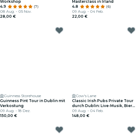
Workshop
Masterclass in Irland
4.9
(7)
4.8
(6)
08 Aug. - 05 Nov.
09 Aug. - 04 Feb.
28,00 €
22,00 €
Guinness Storehouse
Cow's Lane
Guinness Pint Tour in Dublin mit
Classic Irish Pubs Private Tour
Verkostung
durch Dublin: Live-Musik, Bier
09 Aug. - 18 Dez.
und Nachtleben
09 Aug. - 04 Feb.
150,00 €
148,00 €