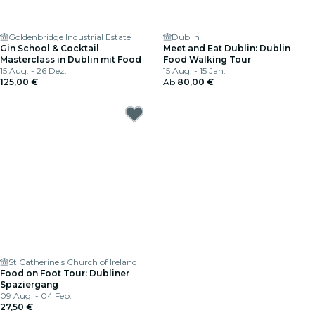
Goldenbridge Industrial Estate
Dublin
Gin School & Cocktail
Meet and Eat Dublin: Dublin
Masterclass in Dublin mit Food
Food Walking Tour
15 Aug. - 26 Dez.
15 Aug. - 15 Jan.
125,00 €
Ab
80,00 €
St Catherine's Church of Ireland
Food on Foot Tour: Dubliner
Spaziergang
09 Aug. - 04 Feb.
27,50 €