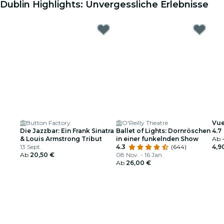
Dublin Highlights: Unvergessliche Erlebnisse
Button Factory
O'Reilly Theatre
Vue
Die Jazzbar: Ein Frank Sinatra
Ballet of Lights: Dornröschen
4.7
& Louis Armstrong Tribut
in einer funkelnden Show
Ab
13 Sept.
4.3
(644)
4,9
Ab
20,50 €
08 Nov. - 16 Jan.
Ab
26,00 €