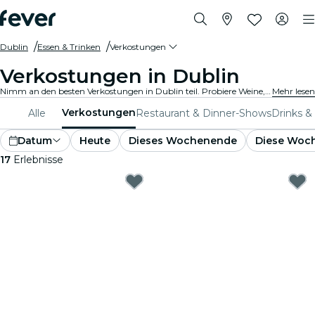
Dublin
Essen & Trinken
Verkostungen
Verkostungen in Dublin
Nimm an den besten Verkostungen in Dublin teil. Probiere Weine, handwerklich gebraute Biere und Gourmetgerichte und erfahre dabei wissenswerte Einzelheiten von Experten.
Mehr lesen
Verkostungen
Alle
Restaurant & Dinner-Shows
Drinks &
Datum
Heute
Dieses Wochenende
Diese Woc
17
Erlebnisse