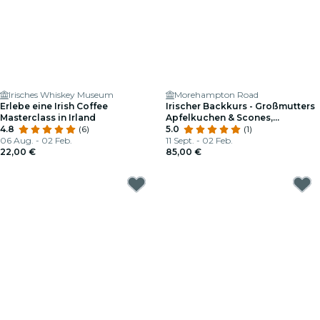
Irisches Whiskey Museum
Morehampton Road
Erlebe eine Irish Coffee
Irischer Backkurs - Großmutters
Masterclass in Irland
Apfelkuchen & Scones,
4.8
(6)
Traditionelle Rezepte
5.0
(1)
06 Aug. - 02 Feb.
11 Sept. - 02 Feb.
22,00 €
85,00 €