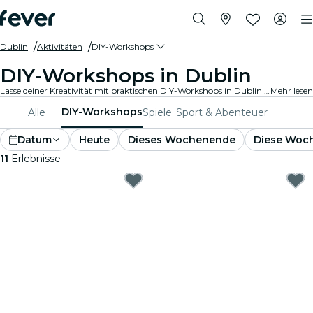
Dublin
Aktivitäten
DIY-Workshops
DIY-Workshops in Dublin
Lasse deiner Kreativität mit praktischen DIY-Workshops in Dublin freien Lauf. Lerne neue Fertigkeiten, gestalte einzigartige Kunstwerke und triff auf Gleichgesinnte in einer einladenden Umgebung.
Mehr lesen
DIY-Workshops
Alle
Spiele
Sport & Abenteuer
Datum
Heute
Dieses Wochenende
Diese Woc
11
Erlebnisse