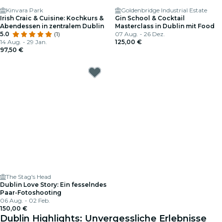
Kinvara Park
Goldenbridge Industrial Estate
Irish Craic & Cuisine: Kochkurs &
Gin School & Cocktail
Abendessen in zentralem Dublin
Masterclass in Dublin mit Food
5.0
(1)
07 Aug. - 26 Dez.
14 Aug. - 29 Jan.
125,00 €
97,50 €
The Stag's Head
Dublin Love Story: Ein fesselndes
Paar-Fotoshooting
06 Aug. - 02 Feb.
150,00 €
Dublin Highlights: Unvergessliche Erlebnisse