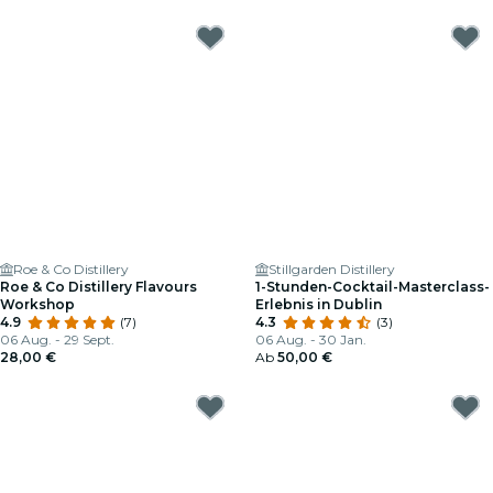
Roe & Co Distillery
Stillgarden Distillery
Roe & Co Distillery Flavours
1-Stunden-Cocktail-Masterclass-
Workshop
Erlebnis in Dublin
4.9
(7)
4.3
(3)
06 Aug. - 29 Sept.
06 Aug. - 30 Jan.
28,00 €
Ab
50,00 €