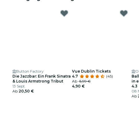
Button Factory
Vue Dublin Tickets
O'
Die Jazzbar: Ein Frank Sinatra
4.7
(45)
Bal
& Louis Armstrong Tribut
Ab
5,99 €
in 
13 Sept.
4,90 €
4.3
Ab
20,50 €
08 N
Ab