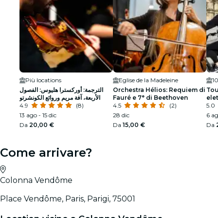
Più locations
Eglise de la Madeleine
10
الترجمة: أوركسترا هليوس: الفصول
Orchestra Hélios: Requiem di
Tou
الأربعة، آفة مريم وروائع الكونشرتو
Fauré e 7° di Beethoven
ele
4.9
(8)
4.5
(2)
5.0
13 ago - 15 dic
28 dic
6 ag
Da
20,00 €
Da
15,00 €
Da
Come arrivare?
Colonna Vendôme
Place Vendôme, Paris, Parigi, 75001