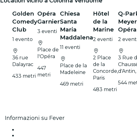
Location vicino a Colonna Vendôme
Golden
Opéra
Chiesa
Hôtel
Q-Par
Comedy
Garnier
Santa
de la
Meyer
Club
Maria
Marine
Opéra
3 eventi
Maddalena
1 evento
2 eventi
2 event
11 eventi
Place de
l'Opéra
36 rue
2 Place
3 Rue d
Dalayrac
de la
Chauss
Place de la
447
Concorde,
d'Antin,
Madeleine
metri
433 metri
Paris
544 met
469 metri
483 metri
Informazioni su Fever
Stampa
Unisciti al team