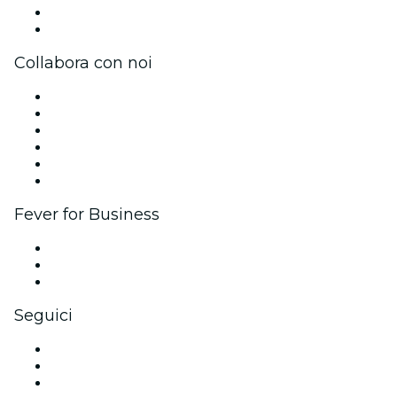
Carte regalo
Centro assistenza
Collabora con noi
Gestisci il tuo evento
Pubblica il tuo evento
Eventi aziendali & benefit
Programma di affiliazione
Programma Ambassador e Influencer
Brand partnership
Fever for Business
Eventi privati e biglietti di gruppo
Benefit aziendali
Gift card e voucher aziendali
Seguici
Facebook
X (Twitter)
Instagram