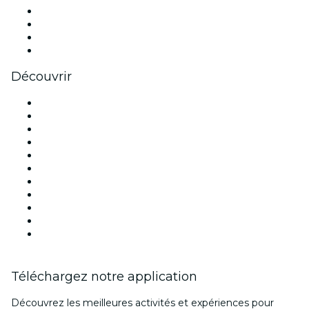
Instagram
TikTok
LinkedIn
Youtube
Découvrir
Lieux d'événements à Paris
France
Aujourd'hui
Demain
Cette semaine
Ce week-end
Halloween
Saint Valentin
Noël
Fête des mères
Nouvel An
Téléchargez notre application
Découvrez les meilleures activités et expériences pour