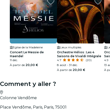
Eglise de la Madeleine
Lieux multiples
Li
Concert Le Messie de
Orchestre Hélios : Les 4
Orc
Haendel
Saisons de Vivaldi Intégrale
Sai
11 déc.
4.7
(20)
con
4.9
À partir de
20,00 €
8 août - 31 déc.
13 a
À partir de
20,00 €
À pa
Comment y aller ?
Colonne Vendôme
Place Vendôme, Paris, Paris, 75001