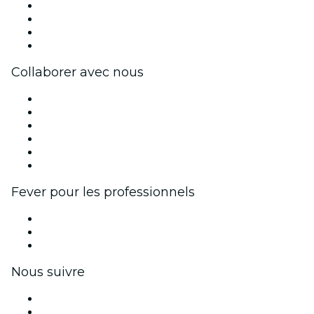
Presse
Travailler chez Fever
Cartes-cadeaux
Centre d'aide
Collaborer avec nous
Fever Zone
Publiez votre événement
Événements d'entreprise et avantages
Programme d'affiliation
Programme d'ambassadeurs et d'influenceurs
Partenariats avec des marques
Fever pour les professionnels
Événements privés et billets de groupe
Avantages pour les entreprises
Coupons et cartes cadeaux pour les entreprises
Nous suivre
Facebook
X (Twitter)