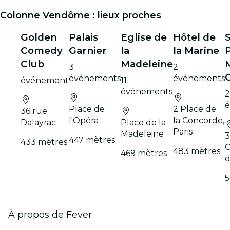
Colonne Vendôme : lieux proches
Golden
Palais
Eglise de
Hôtel de
Comedy
Garnier
la
la Marine
Club
Madeleine
3
2
événements
événements
événement
11
événements
2
Place de
2 Place de
36 rue
l'Opéra
la Concorde,
Dalayrac
Place de la
Paris
Madeleine
3
447 mètres
433 mètres
C
483 mètres
469 mètres
d
5
À propos de Fever