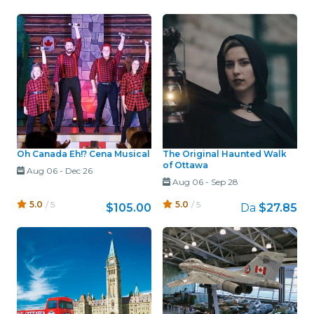
Oh Canada Eh!? Cena Musical
The Original Haunted Walk
of Ottawa
Aug 06
-
Dec 26
Aug 06
-
Sep 28
5.0
/ 5
5.0
/ 5
$105.00
Da
$27.85