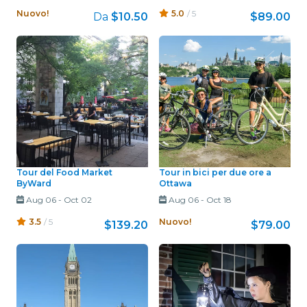
Nuovo!
5.0
/ 5
Da
$10.50
$89.00
Tour del Food Market
Tour in bici per due ore a
ByWard
Ottawa
Aug 06
-
Oct 02
Aug 06
-
Oct 18
3.5
/ 5
Nuovo!
$139.20
$79.00