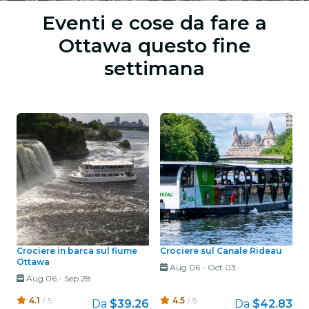
Eventi e cose da fare a
Ottawa questo fine
settimana
Crociere in barca sul fiume
Crociere sul Canale Rideau
Ottawa
Aug 06
-
Oct 03
Aug 06
-
Sep 28
4.1
/ 5
4.5
/ 5
Da
$39.26
Da
$42.83