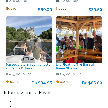
Aug 06
-
Oct 21
Aug 06
-
Oct 18
Nuovo!
Nuovo!
$69.00
$39.50
Passeggiata in yacht privato
Lilo Floating Tiki Bar sul
sul fiume Ottawa
fiume Ottawa
Aug 06
-
Oct 15
Aug 06
-
Oct 15
5.0
/ 5
5.0
/ 5
Da
$84.95
Da
$85.00
Informazioni su Fever
Stampa
Unisciti al team