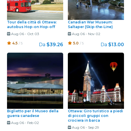
Tour della città di Ottawa:
Canadian War Museum:
autobus Hop-on Hop-off
Saltaper (Skip-the-Line)
Aug 06
-
Oct 03
Aug 06
-
Nov 02
4.5
/ 5
5.0
/ 5
Da
$39.26
Da
$13.00
Biglietto per il Museo della
Ottawa: Giro turistico a piedi
guerra canadese
di piccoli gruppi con
crociera in barca
Aug 06
-
Feb 02
Aug 06
-
Sep 29