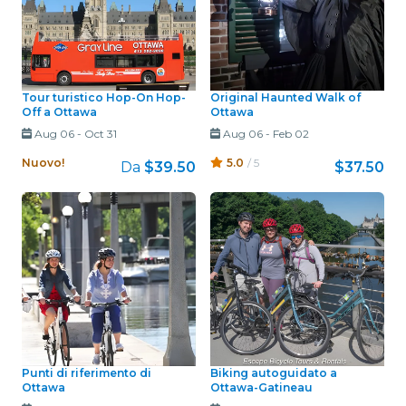
Tour turistico Hop-On Hop-
Original Haunted Walk of
Off a Ottawa
Ottawa
Aug 06
-
Oct 31
Aug 06
-
Feb 02
Nuovo!
5.0
/ 5
Da
$39.50
$37.50
Punti di riferimento di
Biking autoguidato a
Ottawa
Ottawa-Gatineau