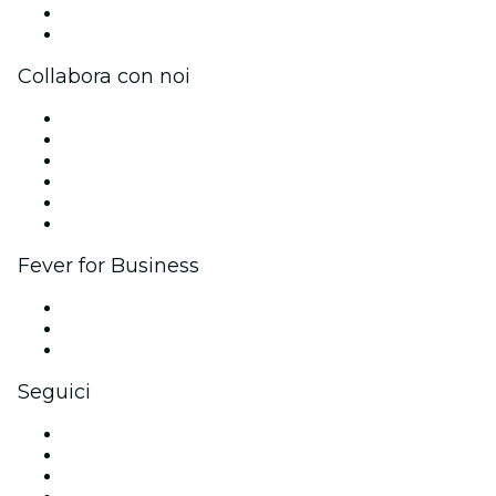
Carte regalo
Centro assistenza
Collabora con noi
Gestisci il tuo evento
Pubblica il tuo evento
Eventi aziendali & benefit
Programma di affiliazione
Programma Ambassador e Influencer
Brand partnership
Fever for Business
Eventi privati e biglietti di gruppo
Benefit aziendali
Gift card e voucher aziendali
Seguici
Facebook
X (Twitter)
Instagram