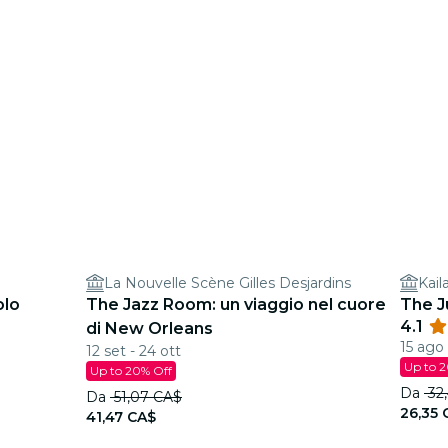
La Nouvelle Scène Gilles Desjardins
Kail
olo
The Jazz Room: un viaggio nel cuore
The J
4.1
di New Orleans
15 ago 
12 set - 24 ott
Up to 
Up to 20% Off
Da
32,
Da
51,07 CA$
26,35 
41,47 CA$