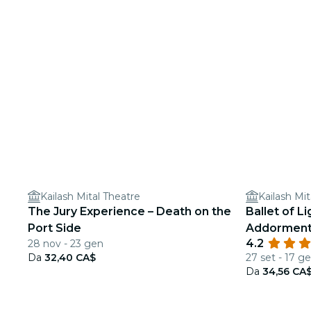
Kailash Mital Theatre
Kailash Mit
The Jury Experience – Death on the
Ballet of Li
Port Side
Addormenta
4.2
28 nov - 23 gen
scintillante
Da
32,40 CA$
27 set - 17 g
Da
34,56 CA