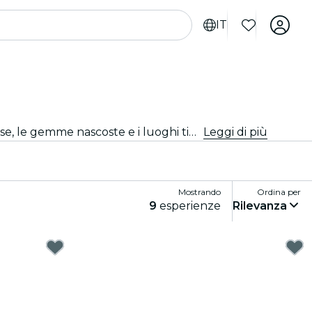
IT
Vivi Ottawa come mai prima d'ora con tour della città e pacchetti turistici. Mentre esplori i famosi luoghi di interesse, le gemme nascoste e i luoghi tipici di Ottawa, scoprirai le storie che danno vita alla città.
Leggi di più
Mostrando
Ordina per
9
esperienze
Rilevanza