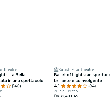
al Theatre
Kailash Mital Theatre
ghts: La Bella
Ballet of Lights: un spettac
ta in uno spettacolo
brillante e coinvolgente
(140)
4.1
(84)
en
20 dic - 19 feb
$
Da
32,40 CA$