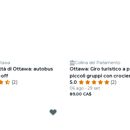
ttawa
Collina del Parlamento
ittà di Ottawa: autobus
Ottawa: Giro turistico a p
off
piccoli gruppi con crocie
(2)
5.0
(2)
t
06 ago - 29 set
89,00 CA$