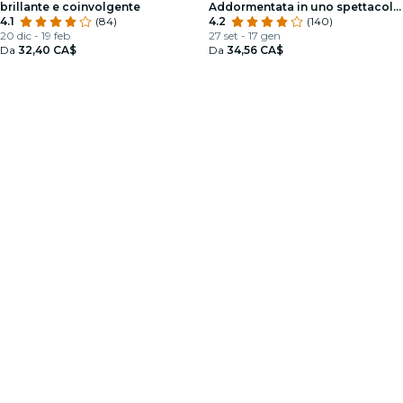
brillante e coinvolgente
Addormentata in uno spettacolo
4.1
(84)
scintillante
4.2
(140)
20 dic - 19 feb
27 set - 17 gen
Da
32,40 CA$
Da
34,56 CA$