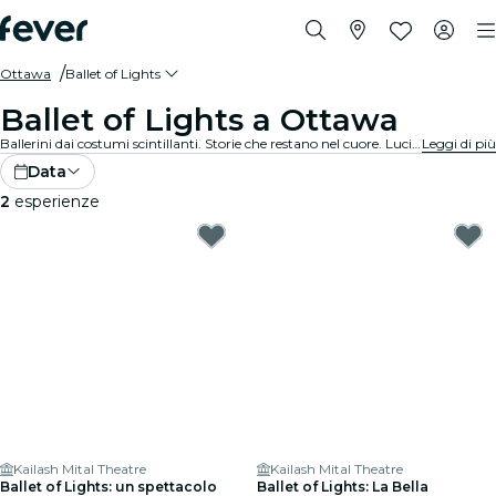
Ottawa
Ballet of Lights
Ballet of Lights a Ottawa
Ballerini dai costumi scintillanti. Storie che restano nel cuore. Luci che incantano. Scopri il balletto classico in una nuova veste: i tuoi spettacoli preferiti, reinventati in un’esperienza unica e mozzafiato.
Leggi di più
Data
2
esperienze
Kailash Mital Theatre
Kailash Mital Theatre
Ballet of Lights: un spettacolo
Ballet of Lights: La Bella