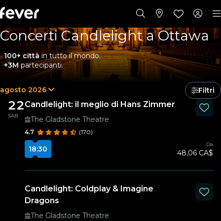
Concerti Candlelight a Ottawa
100+ città
in tutto il mondo.
+3M
partecipanti.
agosto 2026
Filtri
22
Candlelight: il meglio di Hans Zimmer
SAB
The Gladstone Theatre
4.7
(170)
Da
18:30
48,06 CA$
Candlelight: Coldplay & Imagine
Dragons
The Gladstone Theatre