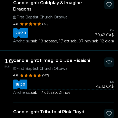
Candlelight: Coldplay & Imagine
Dragons
First Baptist Church Ottawa
4.8
(155)
Da
20:30
39,42 CA$
Anche su:
sab, 19 set
·
sab, 17 ott
·
sab, 07 nov
·
sab, 12 dic
·
sab
16
Candlelight: Il meglio di Joe Hisaishi
SAB
First Baptist Church Ottawa
4.8
(147)
Da
18:30
42,12 CA$
Anche su:
sab, 17 ott
·
sab, 21 nov
Candlelight: Tributo ai Pink Floyd