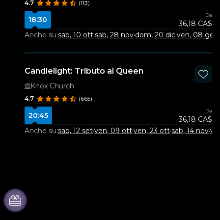
4.7
(113)
Da
18:30
36,18 CA$
Anche su:
sab, 10 ott
·
sab, 28 nov
·
dom, 20 dic
·
ven, 08 gen
·
Candlelight: Tributo ai Queen
Knox Church
4.7
(665)
Da
20:45
36,18 CA$
Anche su:
sab, 12 set
·
ven, 09 ott
·
ven, 23 ott
·
sab, 14 nov
·
ven