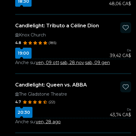
18:30
48,06 CA$
Candlelight: Tributo a Céline Dion
Knox Church
4.8
(185)
Da
19:00
39,42 CA$
Anche su:
ven, 09 ott
·
sab, 28 nov
·
sab, 09 gen
Candlelight: Queen vs. ABBA
The Gladstone Theatre
4.7
(22)
Da
20:30
43,74 CA$
Anche su:
ven, 28 ago