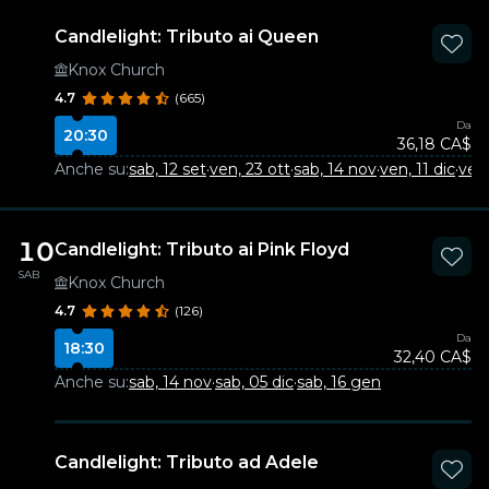
Candlelight: Tributo ai Queen
Knox Church
4.7
(665)
Da
20:30
36,18 CA$
Anche su:
sab, 12 set
·
ven, 23 ott
·
sab, 14 nov
·
ven, 11 dic
·
ven
10
Candlelight: Tributo ai Pink Floyd
SAB
Knox Church
4.7
(126)
Da
18:30
32,40 CA$
Anche su:
sab, 14 nov
·
sab, 05 dic
·
sab, 16 gen
Candlelight: Tributo ad Adele