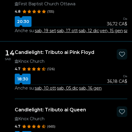
First Baptist Church Ottawa
4.8
(155)
Da
20:30
36,72 CA$
Anche su:
sab, 19 set
·
sab, 17 ott
·
sab, 12 dic
·
ven, 15 gen
·
sab
14
Candlelight: Tributo ai Pink Floyd
SAB
Knox Church
4.7
(126)
Da
18:30
36,18 CA$
Anche su:
sab, 10 ott
·
sab, 05 dic
·
sab, 16 gen
Candlelight: Tributo ai Queen
Knox Church
4.7
(665)