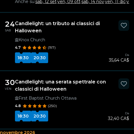
Anche su:
sab, 12 set
·
ven, 09 ott
·
sab, 14 nov
·
ven, 11 dic
·
ven
24
Candlelight: un tributo ai classici di
Halloween
SAB
Knox Church
4.7
(197)
Da
18:30
20:30
35,64 CA$
30
Candlelight: una serata spettrale con
classici di Halloween
VEN
First Baptist Church Ottawa
4.8
(250)
Da
18:30
20:30
32,40 CA$
novembre 2026