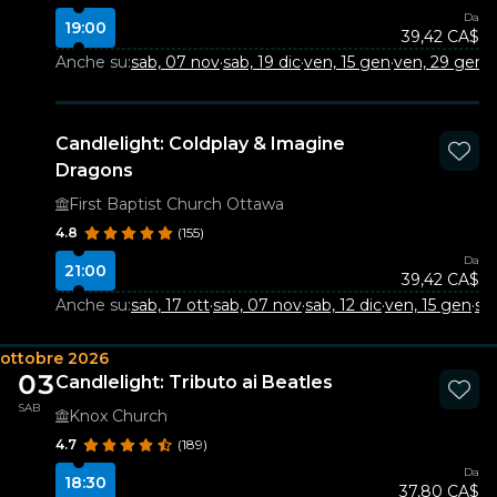
Da
19:00
39,42 CA$
Anche su:
sab, 07 nov
·
sab, 19 dic
·
ven, 15 gen
·
ven, 29 gen
·
v
Candlelight: Coldplay & Imagine
Dragons
First Baptist Church Ottawa
4.8
(155)
Da
21:00
39,42 CA$
Anche su:
sab, 17 ott
·
sab, 07 nov
·
sab, 12 dic
·
ven, 15 gen
·
sa
ottobre 2026
03
Candlelight: Tributo ai Beatles
SAB
Knox Church
4.7
(189)
Da
18:30
37,80 CA$