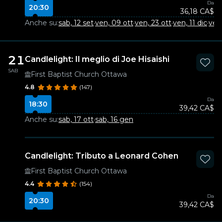
Da
20:30
36,18 CA$
Anche su:
sab, 12 set
·
ven, 09 ott
·
ven, 23 ott
·
ven, 11 dic
·
ven
21
Candlelight: Il meglio di Joe Hisaishi
SAB
First Baptist Church Ottawa
4.8
(147)
Da
18:30
39,42 CA$
Anche su:
sab, 17 ott
·
sab, 16 gen
Candlelight: Tributo a Leonard Cohen
First Baptist Church Ottawa
4.4
(154)
Da
20:30
39,42 CA$