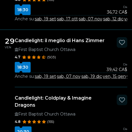
Da
18:30
36,72 CA$
Anche su:
sab, 19 set
·
sab, 17 ott
·
sab, 07 nov
·
sab, 12 dic
·
ven
29
Candlelight: il meglio di Hans Zimmer
VEN
First Baptist Church Ottawa
4.7
(503)
Da
18:30
39,42 CA$
Anche su:
sab, 19 set
·
sab, 07 nov
·
sab, 19 dic
·
ven, 15 gen
·
ve
Candlelight: Coldplay & Imagine
Dragons
First Baptist Church Ottawa
4.8
(155)
Da
20:30