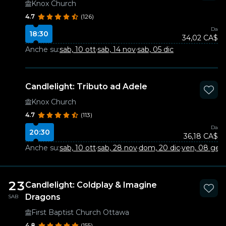
Knox Church
4.7
(126)
Da
18:30
34,02 CA$
Anche su:
sab, 10 ott
·
sab, 14 nov
·
sab, 05 dic
Candlelight: Tributo ad Adele
Knox Church
4.7
(113)
Da
20:30
36,18 CA$
Anche su:
sab, 10 ott
·
sab, 28 nov
·
dom, 20 dic
·
ven, 08 gen
·
23
Candlelight: Coldplay & Imagine
Dragons
SAB
First Baptist Church Ottawa
4.8
(155)