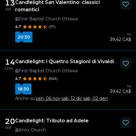
13
Candlelight San Valentino: classici
romantici
SAB
First Baptist Church Ottawa
4.7
(117)
Da
20:30
39,42 CA$
14
Candlelight: i Quattro Stagioni di Vivaldi
DOM
First Baptist Church Ottawa
4.7
(863)
Da
18:30
39,42 CA$
Anche su:
ven, 06 nov
·
sab, 12 dic
·
sab, 02 gen
20
Candlelight: Tributo ad Adele
SAB
Knox Church