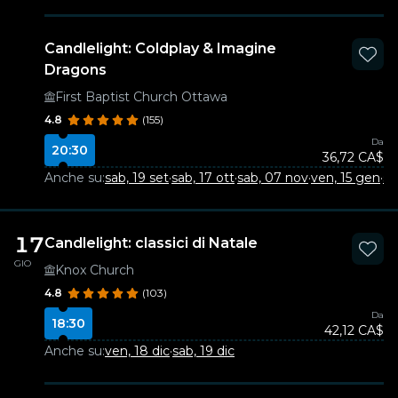
Candlelight: Coldplay & Imagine
Dragons
First Baptist Church Ottawa
4.8
(155)
Da
20:30
36,72 CA$
Anche su:
sab, 19 set
·
sab, 17 ott
·
sab, 07 nov
·
ven, 15 gen
·
sa
17
Candlelight: classici di Natale
GIO
Knox Church
4.8
(103)
Da
18:30
42,12 CA$
Anche su:
ven, 18 dic
·
sab, 19 dic