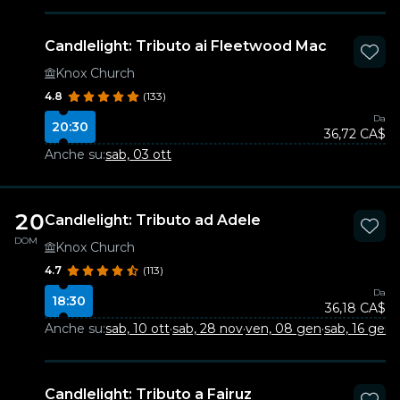
Candlelight: Tributo ai Fleetwood Mac
Knox Church
4.8
(133)
Da
20:30
36,72 CA$
Anche su:
sab, 03 ott
20
Candlelight: Tributo ad Adele
DOM
Knox Church
4.7
(113)
Da
18:30
36,18 CA$
Anche su:
sab, 10 ott
·
sab, 28 nov
·
ven, 08 gen
·
sab, 16 gen
·
Candlelight: Tributo a Fairuz