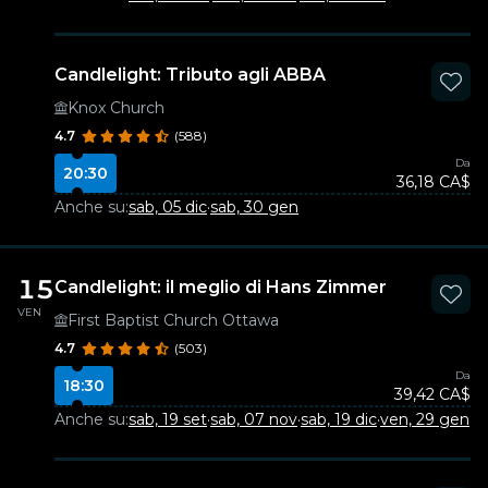
Candlelight: Tributo agli ABBA
Knox Church
4.7
(588)
Da
20:30
36,18 CA$
Anche su:
sab, 05 dic
·
sab, 30 gen
15
Candlelight: il meglio di Hans Zimmer
VEN
First Baptist Church Ottawa
4.7
(503)
Da
18:30
39,42 CA$
Anche su:
sab, 19 set
·
sab, 07 nov
·
sab, 19 dic
·
ven, 29 gen
·
ve