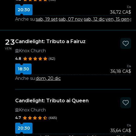
Da
20:30
36,72 CA$
Anche su:
sab, 19 set
·
sab, 07 nov
·
sab, 12 dic
·
ven, 15 gen
·
sa
23
Candlelight: Tributo a Fairuz
VEN
Knox Church
4.8
(62)
Da
18:30
36,18 CA$
Anche su:
dom, 20 dic
Candlelight: Tributo ai Queen
Knox Church
4.7
(665)
Da
20:30
35,64 CA$