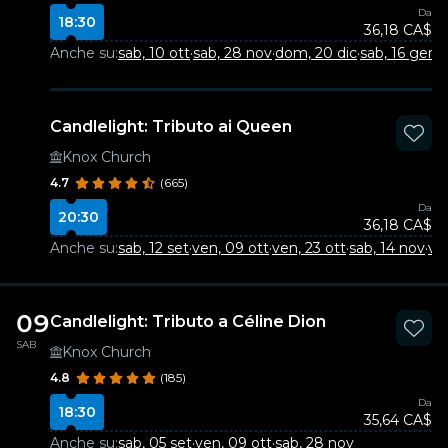
Da
18:30
36,18 CA$
Anche su:
sab, 10 ott
·
sab, 28 nov
·
dom, 20 dic
·
sab, 16 gen
·
s
Candlelight: Tributo ai Queen
Knox Church
4.7
(665)
Da
20:30
36,18 CA$
Anche su:
sab, 12 set
·
ven, 09 ott
·
ven, 23 ott
·
sab, 14 nov
·
ven
09
Candlelight: Tributo a Céline Dion
SAB
Knox Church
4.8
(185)
Da
18:30
35,64 CA$
Anche su:
sab, 05 set
·
ven, 09 ott
·
sab, 28 nov