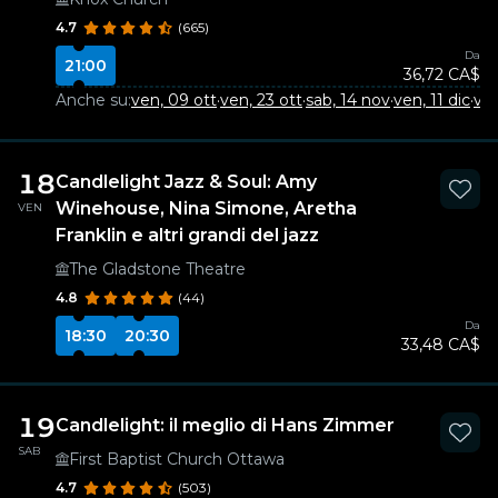
4.7
(665)
Da
21:00
36,72 CA$
Anche su:
ven, 09 ott
·
ven, 23 ott
·
sab, 14 nov
·
ven, 11 dic
·
ve
18
Candlelight Jazz & Soul: Amy
Winehouse, Nina Simone, Aretha
VEN
Franklin e altri grandi del jazz
The Gladstone Theatre
4.8
(44)
Da
18:30
20:30
33,48 CA$
19
Candlelight: il meglio di Hans Zimmer
SAB
First Baptist Church Ottawa
4.7
(503)