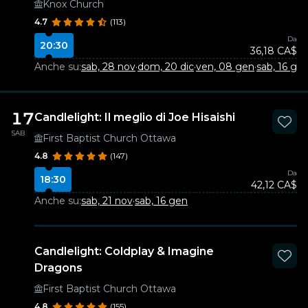
Knox Church
4.7
(113)
Da
20:30
36,18 CA$
Anche su:
sab, 28 nov
·
dom, 20 dic
·
ven, 08 gen
·
sab, 16 ge
17
Candlelight: Il meglio di Joe Hisaishi
SAB
First Baptist Church Ottawa
4.8
(147)
Da
18:30
42,12 CA$
Anche su:
sab, 21 nov
·
sab, 16 gen
Candlelight: Coldplay & Imagine
Dragons
First Baptist Church Ottawa
4.8
(155)