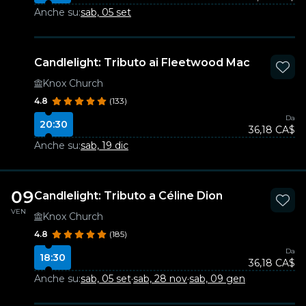
Anche su:
sab, 05 set
Candlelight: Tributo ai Fleetwood Mac
Knox Church
4.8
(133)
Da
20:30
36,18 CA$
Anche su:
sab, 19 dic
09
Candlelight: Tributo a Céline Dion
VEN
Knox Church
4.8
(185)
Da
18:30
36,18 CA$
Anche su:
sab, 05 set
·
sab, 28 nov
·
sab, 09 gen