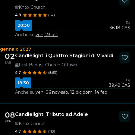
Knox Church
4.8
(62)
Da
20:30
36,18 CA$
Anche su:
ven, 23 ott
gennaio 2027
02
Candlelight: i Quattro Stagioni di Vivaldi
SAB
First Baptist Church Ottawa
4.7
(863)
Da
18:30
39,42 CA$
Anche su:
ven, 06 nov
·
sab, 12 dic
·
dom, 14 feb
08
Candlelight: Tributo ad Adele
VEN
Knox Church
4.7
(113)