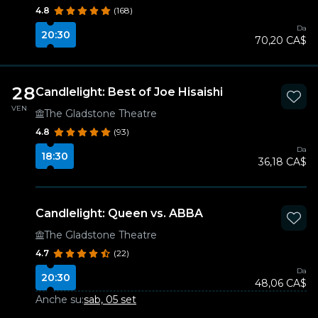
4.8
(168)
Da
20:30
70,20 CA$
28
Candlelight: Best of Joe Hisaishi
VEN
The Gladstone Theatre
4.8
(93)
Da
18:30
36,18 CA$
Candlelight: Queen vs. ABBA
The Gladstone Theatre
4.7
(22)
Da
20:30
48,06 CA$
Anche su:
sab, 05 set