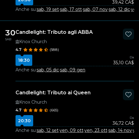
39,42 CA$
Anche su:
sab, 19 set
·
sab, 17 ott
·
sab, 07 nov
·
sab, 12 dic
·
ven
30
Candlelight: Tributo agli ABBA
SAB
Knox Church
4.7
(588)
Da
18:30
35,10 CA$
Anche su:
sab, 05 dic
·
sab, 09 gen
Candlelight: Tributo ai Queen
Knox Church
4.7
(665)
Da
20:30
36,72 CA$
Anche su:
sab, 12 set
·
ven, 09 ott
·
ven, 23 ott
·
sab, 14 nov
·
ven