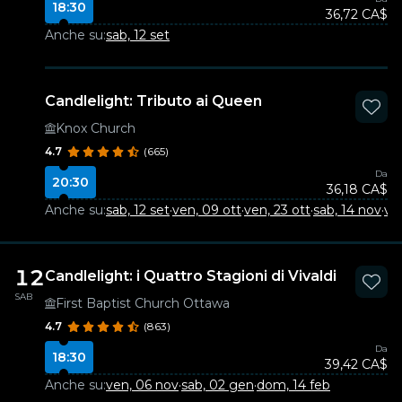
18:30
36,72 CA$
Anche su:
sab, 12 set
Candlelight: Tributo ai Queen
Knox Church
4.7
(665)
Da
20:30
36,18 CA$
Anche su:
sab, 12 set
·
ven, 09 ott
·
ven, 23 ott
·
sab, 14 nov
·
ve
12
Candlelight: i Quattro Stagioni di Vivaldi
SAB
First Baptist Church Ottawa
4.7
(863)
Da
18:30
39,42 CA$
Anche su:
ven, 06 nov
·
sab, 02 gen
·
dom, 14 feb