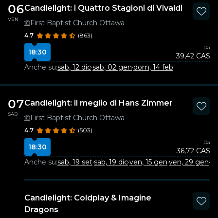
06
Candlelight: i Quattro Stagioni di Vivaldi
VEN
First Baptist Church Ottawa
4.7
(863)
Da
18:30
39,42 CA$
Anche su:
sab, 12 dic
·
sab, 02 gen
·
dom, 14 feb
07
Candlelight: il meglio di Hans Zimmer
SAB
First Baptist Church Ottawa
4.7
(503)
Da
18:30
36,72 CA$
Anche su:
sab, 19 set
·
sab, 19 dic
·
ven, 15 gen
·
ven, 29 gen
·
ve
Candlelight: Coldplay & Imagine
Dragons