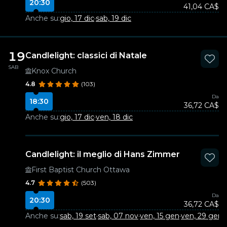
20:30
41,04 CA$
Anche su:
gio, 17 dic
·
sab, 19 dic
19
Candlelight: classici di Natale
SAB
Knox Church
4.8
(103)
Da
18:30
36,72 CA$
Anche su:
gio, 17 dic
·
ven, 18 dic
Candlelight: il meglio di Hans Zimmer
First Baptist Church Ottawa
4.7
(503)
Da
20:30
36,72 CA$
Anche su:
sab, 19 set
·
sab, 07 nov
·
ven, 15 gen
·
ven, 29 gen
·