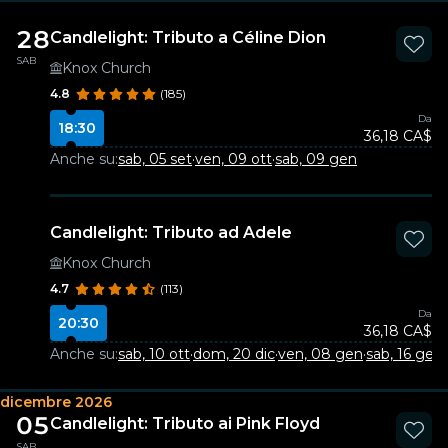
28
Candlelight: Tributo a Céline Dion
SAB
Knox Church
4.8
(185)
Da
18:30
36,18 CA$
Anche su:
sab, 05 set
·
ven, 09 ott
·
sab, 09 gen
Candlelight: Tributo ad Adele
Knox Church
4.7
(113)
Da
20:30
36,18 CA$
Anche su:
sab, 10 ott
·
dom, 20 dic
·
ven, 08 gen
·
sab, 16 gen
·
dicembre 2026
05
Candlelight: Tributo ai Pink Floyd
SAB