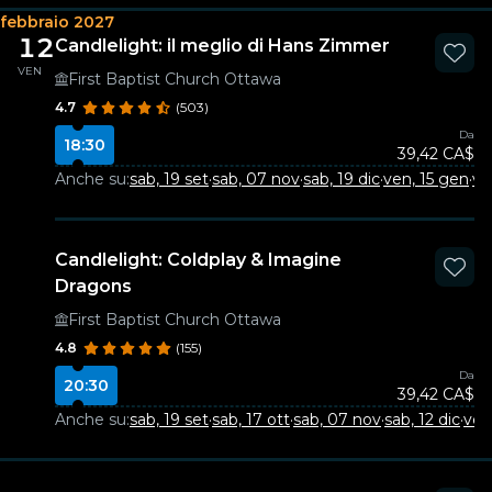
febbraio 2027
12
Candlelight: il meglio di Hans Zimmer
VEN
First Baptist Church Ottawa
4.7
(503)
Da
18:30
39,42 CA$
Anche su:
sab, 19 set
·
sab, 07 nov
·
sab, 19 dic
·
ven, 15 gen
·
ve
Candlelight: Coldplay & Imagine
Dragons
First Baptist Church Ottawa
4.8
(155)
Da
20:30
39,42 CA$
Anche su:
sab, 19 set
·
sab, 17 ott
·
sab, 07 nov
·
sab, 12 dic
·
ven