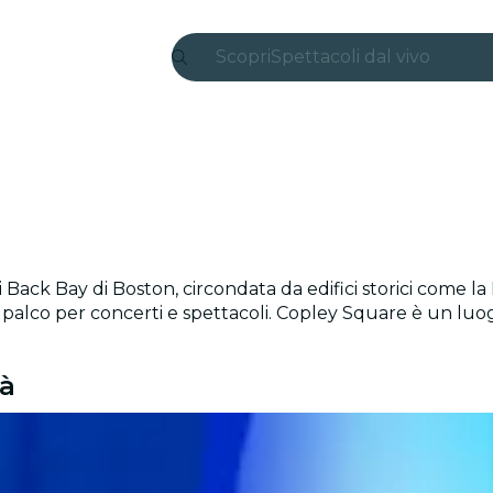
Scopri
Spettacoli dal vivo
Madrid
Candlelight
Londra
Esperienze e città
ack Bay di Boston, circondata da edifici storici come la 
San Paolo
alco per concerti e spettacoli. Copley Square è un luogo
Mostre
tà
Seoul
Tour città
Concerti