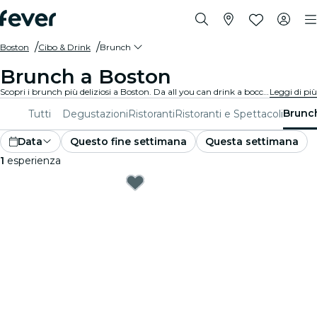
Boston
Cibo & Drink
Brunch
Brunch a Boston
Scopri i brunch più deliziosi a Boston. Da all you can drink a bocconi gourmet, scopri i piani perfetti per il tuo weekend.
Leggi di più
Brunc
Tutti
Degustazioni
Ristoranti
Ristoranti e Spettacoli
Data
Questo fine settimana
Questa settimana
1
esperienza