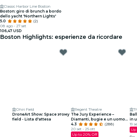
Classic Harbor Line Boston
Boston: giro di brunch a bordo
dello yacht 'Northern Lights'
5.0
(2)
08 ago - 27 set
106,47 USD
Boston Highlights: esperienze da ricordare
Ohiri Field
Regent Theatre
DroneArt Show: Space этому
The Jury Experience –
Bal
field - Lista d'attesa
Diamanti, bugie e un uomo
in 
morto: Boston giudicherà?
4.3
(288)
19 s
20 set - 25 ott
Up 
Up to 20% Off
Da