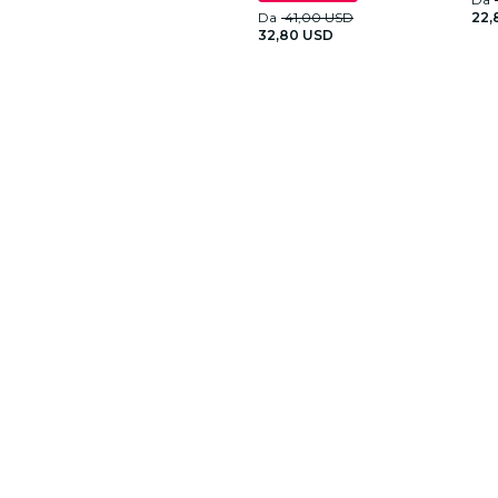
Da
41,00 USD
22,
32,80 USD