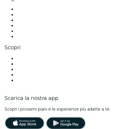
Facebook
X (Twitter)
Instagram
TikTok
LinkedIn
Youtube
Scopri
Luoghi a Boston
Oggi
Domani
Questa settimana
Questo fine settimana
Scarica la nostra app
Scopri i prossimi piani e le esperienze più adatte a te.