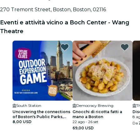
270 Tremont Street, Boston, Boston, 02116
Eventi e attività vicino a Boch Center - Wang
Theatre
South Station
Democracy Brewing
Uncovering the connections
Gnocchi di ricotta fatti a
Dis
of Boston's Public Parks,
mano a Boston
8 ag
Controversial Infrastructure,
8,00 USD
22 ago - 26 set
Da
and the American Revolution
69,00 USD
- Outdoor Exploration Game