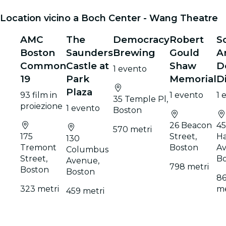
Location vicino a Boch Center - Wang Theatre
AMC
The
Democracy
Robert
S
Boston
Saunders
Brewing
Gould
A
Common
Castle at
Shaw
D
1 evento
19
Park
Memorial
Di
Plaza
93 film in
1 evento
1 
35 Temple Pl,
proiezione
1 evento
Boston
26 Beacon
4
570 metri
175
Street,
Ha
130
Tremont
Boston
Av
Columbus
Street,
Bo
Avenue,
798 metri
Boston
Boston
8
323 metri
me
459 metri