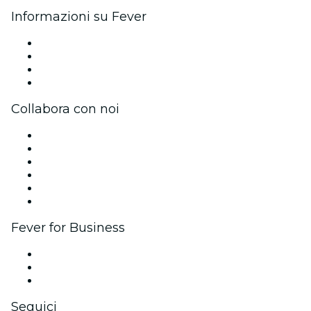
Informazioni su Fever
Stampa
Unisciti al team
Carte regalo
Centro assistenza
Collabora con noi
Gestisci il tuo evento
Pubblica il tuo evento
Eventi aziendali & benefit
Programma di affiliazione
Programma Ambassador e Influencer
Brand partnership
Fever for Business
Eventi privati e biglietti di gruppo
Benefit aziendali
Gift card e voucher aziendali
Seguici