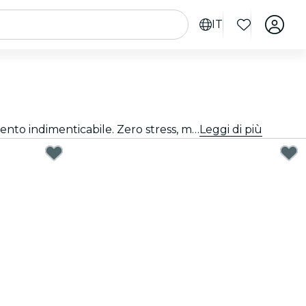
IT
Fare il regalo perfetto è più semplice di quanto pensi. Scegli la carta regalo, seleziona l'importo e regala un momento indimenticabile. Zero stress, massima flessibilità, successo garantito.
Leggi di più