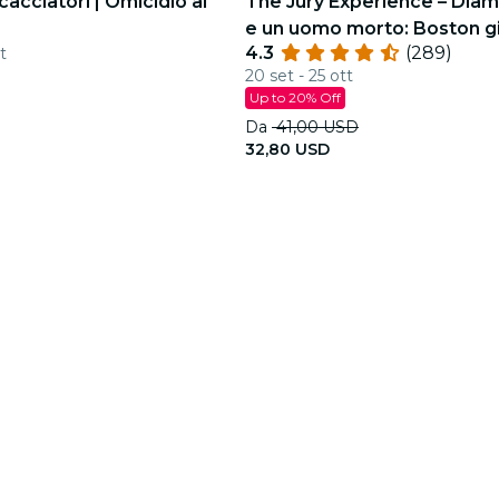
cacciatori | Omicidio al
The Jury Experience – Diam
e un uomo morto: Boston g
4.3
(289)
t
20 set - 25 ott
Up to 20% Off
Da
41,00 USD
32,80 USD