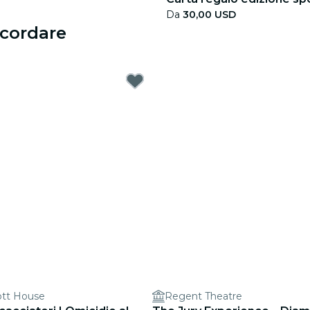
Da
30,00 USD
icordare
ott House
Regent Theatre