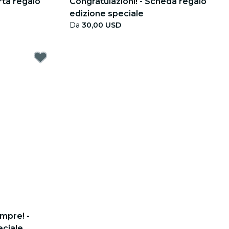
rta regalo
Congratulazioni! - Scheda regalo
edizione speciale
Da
30,00 USD
empre! -
eciale