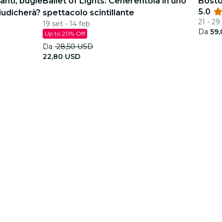
anti, bugie
Ballet of Lights: Cenerentola in uno
Bosto
5.0
iudicherà?
spettacolo scintillante
21 - 29
19 set - 14 feb
Da
59
Up to 20% Off
Da
28,50 USD
22,80 USD