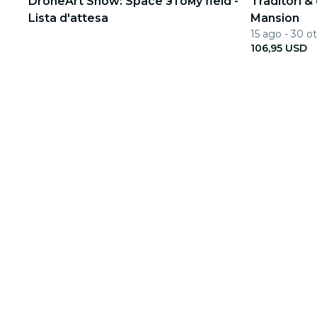
DroneArt Show: Space этому field -
Traditori & 
Lista d'attesa
Mansion
15 ago - 30 ot
106,95 USD