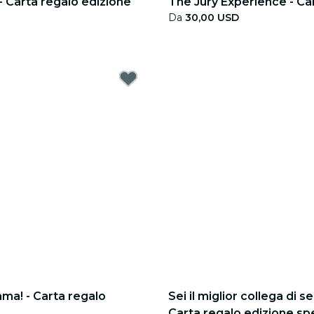
- Carta regalo edizione
The Jury Experience - Ca
Da
30,00 USD
ma! - Carta regalo
Sei il miglior collega di s
Carta regalo edizione sp