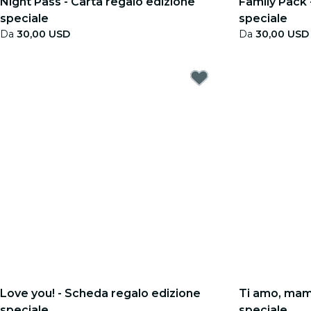
Night Pass - Carta regalo edizione
Family Pack 
speciale
speciale
Da
30,00 USD
Da
30,00 USD
Love you! - Scheda regalo edizione
Ti amo, mam
speciale
speciale