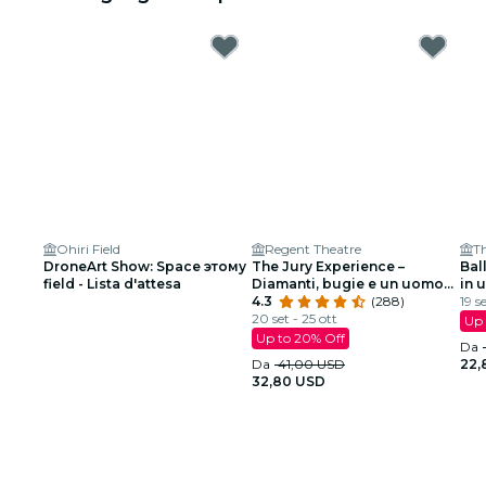
Ohiri Field
Regent Theatre
DroneArt Show: Space этому
The Jury Experience –
Bal
field - Lista d'attesa
Diamanti, bugie e un uomo
in 
morto: Boston giudicherà?
4.3
(288)
19 s
20 set - 25 ott
Up 
Up to 20% Off
Da
Da
41,00 USD
22,
32,80 USD