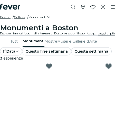
Boston
Cultura
Monumenti
Monumenti a Boston
Esplora i famosi luoghi di interesse di Boston e scopri il suo ricco patrimonio culturale. Dai siti iconici alle meraviglie architettoniche, questi luoghi offrono uno sguardo sul passato e sul presente di Boston. Preparati per un'esperienza indimenticabile.
Leggi di più
Monumenti
Tutti
Mostre
Musei e Gallerie d'Arte
Data
Questo fine settimana
Questa settimana
3
esperienze