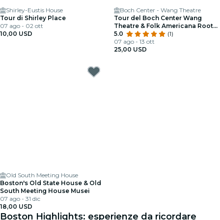
Shirley-Eustis House
Boch Center - Wang Theatre
Tour di Shirley Place
Tour del Boch Center Wang
07 ago - 02 ott
Theatre & Folk Americana Roots
10,00 USD
Hall of Fame
5.0
(1)
07 ago - 13 ott
25,00 USD
Old South Meeting House
Boston's Old State House & Old
South Meeting House Musei
07 ago - 31 dic
18,00 USD
Boston Highlights: esperienze da ricordare