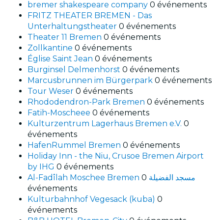
bremer shakespeare company
0 événements
FRITZ THEATER BREMEN - Das
Unterhaltungstheater
0 événements
Theater 11 Bremen
0 événements
Zollkantine
0 événements
Église Saint Jean
0 événements
Burginsel Delmenhorst
0 événements
Marcusbrunnen im Bürgerpark
0 événements
Tour Weser
0 événements
Rhododendron-Park Bremen
0 événements
Fatih-Moscheee
0 événements
Kulturzentrum Lagerhaus Bremen e.V.
0
événements
HafenRummel Bremen
0 événements
Holiday Inn - the Niu, Crusoe Bremen Airport
by IHG
0 événements
0
Al-Fadîlah Moschee Bremen مسجد الفضيلة
événements
Kulturbahnhof Vegesack (kuba)
0
événements