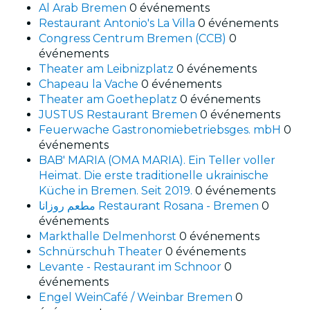
Al Arab Bremen
0 événements
Restaurant Antonio's La Villa
0 événements
Congress Centrum Bremen (CCB)
0
événements
Theater am Leibnizplatz
0 événements
Chapeau la Vache
0 événements
Theater am Goetheplatz
0 événements
JUSTUS Restaurant Bremen
0 événements
Feuerwache Gastronomiebetriebsges. mbH
0
événements
BAB' MARIA (OMA MARIA). Ein Teller voller
Heimat. Die erste traditionelle ukrainische
Küche in Bremen. Seit 2019.
0 événements
مطعم روزانا Restaurant Rosana - Bremen
0
événements
Markthalle Delmenhorst
0 événements
Schnürschuh Theater
0 événements
Levante - Restaurant im Schnoor
0
événements
Engel WeinCafé / Weinbar Bremen
0