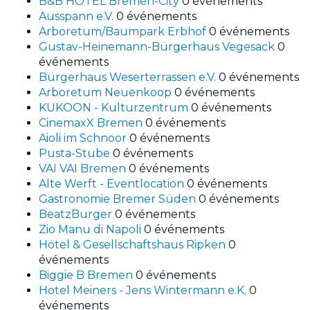
B&B HOTEL Bremen-City
0 événements
Ausspann e.V.
0 événements
Arboretum/Baumpark Erbhof
0 événements
Gustav-Heinemann-Bürgerhaus Vegesack
0
événements
Bürgerhaus Weserterrassen e.V.
0 événements
Arboretum Neuenkoop
0 événements
KUKOON - Kulturzentrum
0 événements
CinemaxX Bremen
0 événements
Aioli im Schnoor
0 événements
Pusta-Stube
0 événements
VAI VAI Bremen
0 événements
Alte Werft - Eventlocation
0 événements
Gastronomie Bremer Süden
0 événements
BeatzBurger
0 événements
Zio Manu di Napoli
0 événements
Hotel & Gesellschaftshaus Ripken
0
événements
Biggie B Bremen
0 événements
Hotel Meiners - Jens Wintermann e.K.
0
événements