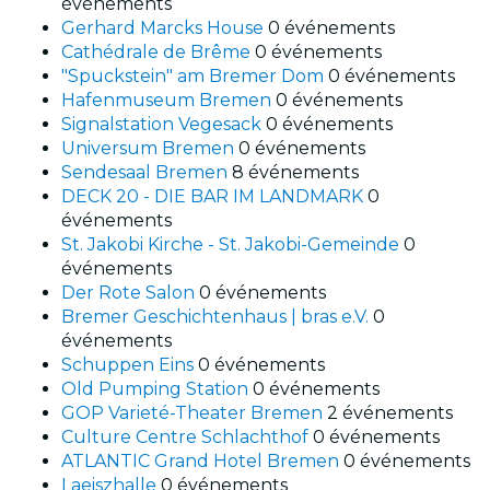
événements
Gerhard Marcks House
0 événements
Cathédrale de Brême
0 événements
"Spuckstein" am Bremer Dom
0 événements
Hafenmuseum Bremen
0 événements
Signalstation Vegesack
0 événements
Universum Bremen
0 événements
Sendesaal Bremen
8 événements
DECK 20 - DIE BAR IM LANDMARK
0
événements
St. Jakobi Kirche - St. Jakobi-Gemeinde
0
événements
Der Rote Salon
0 événements
Bremer Geschichtenhaus | bras e.V.
0
événements
Schuppen Eins
0 événements
Old Pumping Station
0 événements
GOP Varieté-Theater Bremen
2 événements
Culture Centre Schlachthof
0 événements
ATLANTIC Grand Hotel Bremen
0 événements
Laeiszhalle
0 événements