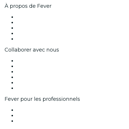
À propos de Fever
Presse
Travailler chez Fever
Impressum
Cartes-cadeaux
Centre d'aide
Collaborer avec nous
Fever Zone
Publiez votre événement
Événements d'entreprise et avantages
Programme d'affiliation
Programme d'ambassadeurs et d'influenceurs
Partenariats avec des marques
Fever pour les professionnels
Événements privés et billets de groupe
Avantages pour les entreprises
Coupons et cartes cadeaux pour les entreprises