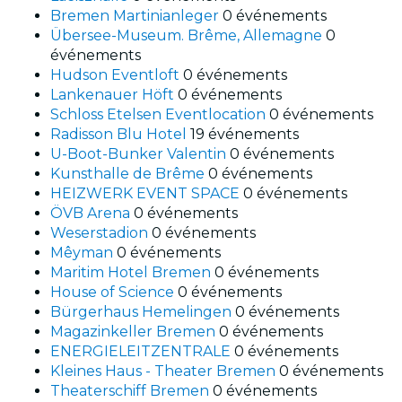
Bremen Martinianleger
0 événements
Übersee-Museum. Brême, Allemagne
0
événements
Hudson Eventloft
0 événements
Lankenauer Höft
0 événements
Schloss Etelsen Eventlocation
0 événements
Radisson Blu Hotel
19 événements
U-Boot-Bunker Valentin
0 événements
Kunsthalle de Brême
0 événements
HEIZWERK EVENT SPACE
0 événements
ÖVB Arena
0 événements
Weserstadion
0 événements
Mêyman
0 événements
Maritim Hotel Bremen
0 événements
House of Science
0 événements
Bürgerhaus Hemelingen
0 événements
Magazinkeller Bremen
0 événements
ENERGIELEITZENTRALE
0 événements
Kleines Haus - Theater Bremen
0 événements
Theaterschiff Bremen
0 événements