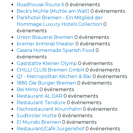
Roadhouse Route 6
0 événements
Beck's Mühle (Mühle am Wall)
0 événements
Parkhotel Bremen - Ein Mitglied der
Hommage Luxury Hotels Collection
0
événements
Union Brauerei Bremen
0 événements
bremer kriminal theater
0 événements
Casera Homemade Spanish Food
0
événements
Gaststätte Kleiner Olymp
0 événements
CHILLI CLUB Bremen GmbH
0 événements
Q1 - Metropolitan Kitchen & Bar
0 événements
1885 Die Burger Bremen
0 événements
Bei Mimo
0 événements
Restaurant AL DAR
0 événements
Restaurant Tendüre
0 événements
Fischrestaurant Knurrhahn
0 événements
Südtiroler Hütte
0 événements
El Mundo Bremen
0 événements
Restaurant/Café Jürgenshof
0 événements