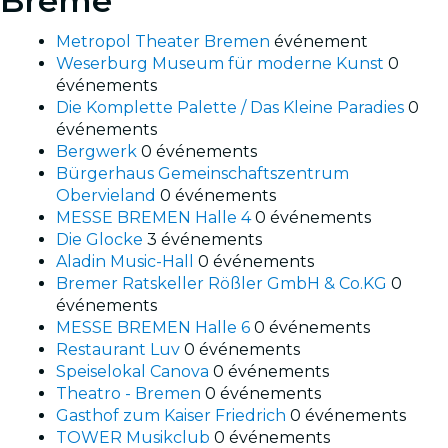
Brême
Metropol Theater Bremen
événement
Weserburg Museum für moderne Kunst
0
événements
Die Komplette Palette / Das Kleine Paradies
0
événements
Bergwerk
0 événements
Bürgerhaus Gemeinschaftszentrum
Obervieland
0 événements
MESSE BREMEN Halle 4
0 événements
Die Glocke
3 événements
Aladin Music-Hall
0 événements
Bremer Ratskeller Rößler GmbH & Co.KG
0
événements
MESSE BREMEN Halle 6
0 événements
Restaurant Luv
0 événements
Speiselokal Canova
0 événements
Theatro - Bremen
0 événements
Gasthof zum Kaiser Friedrich
0 événements
TOWER Musikclub
0 événements