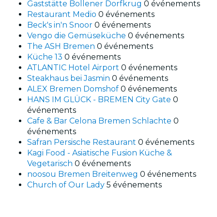
Gaststätte Bollener Dorfkrug
0 événements
Restaurant Medio
0 événements
Beck's in'n Snoor
0 événements
Vengo die Gemüseküche
0 événements
The ASH Bremen
0 événements
Küche 13
0 événements
ATLANTIC Hotel Airport
0 événements
Steakhaus bei Jasmin
0 événements
ALEX Bremen Domshof
0 événements
HANS IM GLÜCK - BREMEN City Gate
0
événements
Cafe & Bar Celona Bremen Schlachte
0
événements
Safran Persische Restaurant
0 événements
Kagi Food - Asiatische Fusion Küche &
Vegetarisch
0 événements
noosou Bremen Breitenweg
0 événements
Church of Our Lady
5 événements