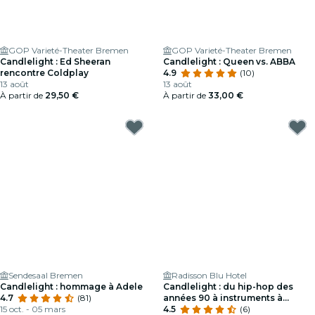
GOP Varieté-Theater Bremen
GOP Varieté-Theater Bremen
Candlelight : Ed Sheeran
Candlelight : Queen vs. ABBA
rencontre Coldplay
4.9
(10)
13 août
13 août
À partir de
29,50 €
À partir de
33,00 €
Sendesaal Bremen
Radisson Blu Hotel
Candlelight : hommage à Adele
Candlelight : du hip-hop des
4.7
(81)
années 90 à instruments à
15 oct. - 05 mars
cordes
4.5
(6)