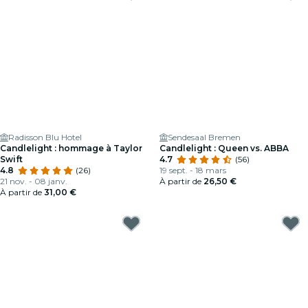
Radisson Blu Hotel
Sendesaal Bremen
Candlelight : hommage à Taylor
Candlelight : Queen vs. ABBA
Swift
4.7
(56)
4.8
(26)
19 sept. - 18 mars
21 nov. - 08 janv.
À partir de
26,50 €
À partir de
31,00 €