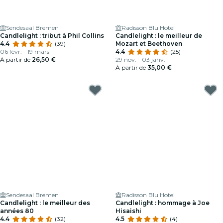
Sendesaal Bremen
Radisson Blu Hotel
Candlelight : tribut à Phil Collins
Candlelight : le meilleur de
4.4
(39)
Mozart et Beethoven
06 févr. - 19 mars
4.4
(25)
À partir de
26,50 €
29 nov. - 03 janv.
À partir de
35,00 €
Sendesaal Bremen
Radisson Blu Hotel
Candlelight : le meilleur des
Candlelight : hommage à Joe
années 80
Hisaishi
4.4
(32)
4.5
(4)