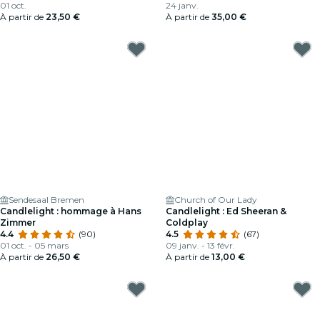
01 oct.
24 janv.
À partir de
23,50 €
À partir de
35,00 €
Sendesaal Bremen
Church of Our Lady
Candlelight : hommage à Hans
Candlelight : Ed Sheeran &
Zimmer
Coldplay
4.4
(90)
4.5
(67)
01 oct. - 05 mars
09 janv. - 13 févr.
À partir de
26,50 €
À partir de
13,00 €