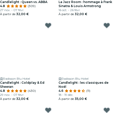
Candlelight : Queen vs. ABBA
La Jazz Room : hommage à Frank
4.8
(309)
Sinatra & Louis Armstrong
27 nov. - 07 févr.
16 oct. - 26 févr.
À partir de
32,00 €
À partir de
32,00 €
Radisson Blu Hotel
Radisson Blu Hotel
Candlelight : Coldplay & Ed
Candlelight : les classiques de
Sheeran
Noël
4.8
(430)
4.6
(11)
29 nov. - 07 févr.
18 - 19 déc.
À partir de
32,00 €
À partir de
35,00 €