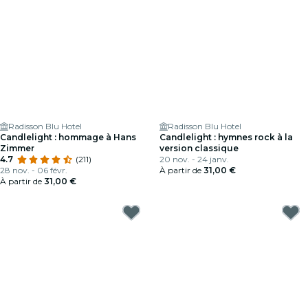
Radisson Blu Hotel
Radisson Blu Hotel
Candlelight : hommage à Hans
Candlelight : hymnes rock à la
Zimmer
version classique
4.7
(211)
20 nov. - 24 janv.
28 nov. - 06 févr.
À partir de
31,00 €
À partir de
31,00 €