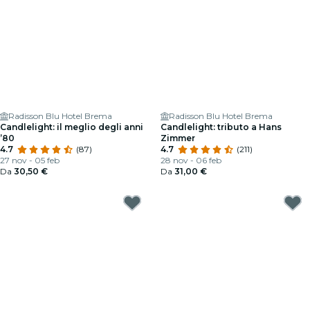
Radisson Blu Hotel Brema
Radisson Blu Hotel Brema
Candlelight: il meglio degli anni
Candlelight: tributo a Hans
’80
Zimmer
4.7
(87)
4.7
(211)
27 nov - 05 feb
28 nov - 06 feb
Da
30,50 €
Da
31,00 €