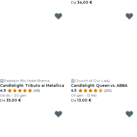
Da
34,00 €
Radisson Blu Hotel Brema
Church of Our Lady
Candlelight: Tributo ai Metallica
Candlelight: Queen vs. ABBA
4.9
(45)
4.5
(20)
06 dic - 30 gen
09 gen - 13 feb
Da
35,00 €
Da
13,00 €