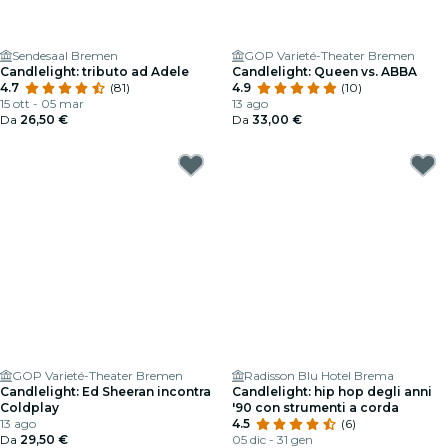
Sendesaal Bremen
GOP Varieté-Theater Bremen
Candlelight: tributo ad Adele
Candlelight: Queen vs. ABBA
4.7
(81)
4.9
(10)
15 ott - 05 mar
13 ago
Da
26,50 €
Da
33,00 €
GOP Varieté-Theater Bremen
Radisson Blu Hotel Brema
Candlelight: Ed Sheeran incontra
Candlelight: hip hop degli anni
Coldplay
'90 con strumenti a corda
13 ago
4.5
(6)
Da
29,50 €
05 dic - 31 gen