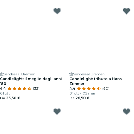
Sendesaal Bremen
Sendesaal Bremen
Candlelight: il meglio degli anni
Candlelight: tributo a Hans
‘80
Zimmer
4.4
(32)
4.4
(90)
01 ott
01 ott - 05 mar
Da
23,50 €
Da
26,50 €