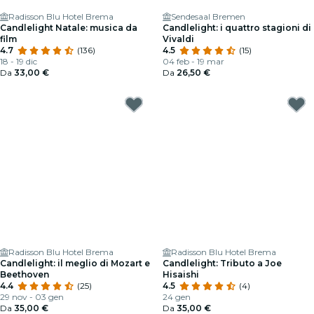
Radisson Blu Hotel Brema
Sendesaal Bremen
Candlelight Natale: musica da
Candlelight: i quattro stagioni di
film
Vivaldi
4.7
(136)
4.5
(15)
18 - 19 dic
04 feb - 19 mar
Da
33,00 €
Da
26,50 €
Radisson Blu Hotel Brema
Radisson Blu Hotel Brema
Candlelight: il meglio di Mozart e
Candlelight: Tributo a Joe
Beethoven
Hisaishi
4.4
(25)
4.5
(4)
29 nov - 03 gen
24 gen
Da
35,00 €
Da
35,00 €