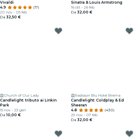
Vivaldi
Sinatra & Louis Armstrong
4.9
(17)
16 ott - 26 feb
20 nov - 05 feb
Da
32,00 €
Da
32,50 €
Church of Our Lady
Radisson Blu Hotel Brema
Candlelight: tributo ai Linkin
Candlelight: Coldplay & Ed
Park
Sheeran
15 nov - 23 gen
4.8
(430)
Da
10,00 €
29 nov - 07 feb
Da
32,00 €