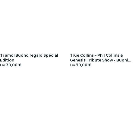
Ti amo! Buono regalo Special
True Collins – Phil Collins &
Edition
Genesis Tribute Show - Buoni
Da
30,00 €
regalo
Da
70,00 €