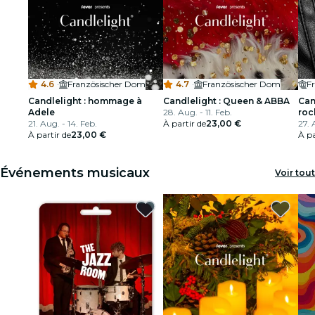
4.6
·
Französischer Dom
4.7
·
Französischer Dom
F
Candlelight : hommage à
Candlelight : Queen & ABBA
Can
Adele
28. Aug. - 11. Feb.
roc
21. Aug. - 14. Feb.
À partir de
23,00 €
27. 
À partir de
23,00 €
À pa
Événements musicaux
Voir tout