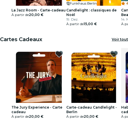
Funkhaus Berlin
4
La Jazz Room - Carte-cadeau
Candlelight : classiques de
Can
À partir de
20,00 €
Noël
Bea
19. Dez.
14. 
À partir de
15,00 €
À pa
Cartes Cadeaux
Voir tout
The Jury Experience - Carte
Carte-cadeau Candlelight -
Hab
cadeau
Berlin
cad
À partir de
20,00 €
À partir de
20,00 €
À pa