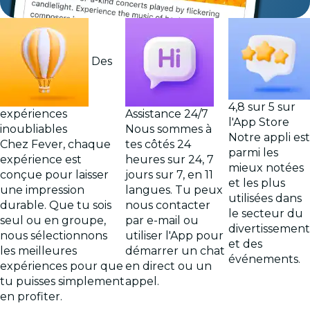
Des
4,8 sur 5 sur
expériences
Assistance 24/7
l'App Store
inoubliables
Nous sommes à
Notre appli est
Chez Fever, chaque
tes côtés 24
parmi les
expérience est
heures sur 24, 7
mieux notées
conçue pour laisser
jours sur 7, en 11
et les plus
une impression
langues. Tu peux
utilisées dans
durable. Que tu sois
nous contacter
le secteur du
seul ou en groupe,
par e-mail ou
divertissement
nous sélectionnons
utiliser l'App pour
et des
les meilleures
démarrer un chat
événements.
expériences pour que
en direct ou un
tu puisses simplement
appel.
en profiter.