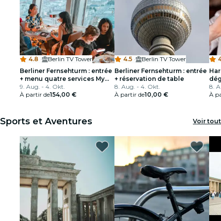
4.8
·
Berlin TV Tower
4.5
·
Berlin TV Tower
4
Berliner Fernsehturm : entrée
Berliner Fernsehturm : entrée
Har
+ menu quatre services My
+ réservation de table
dég
Home - Tim Raue + boissons
9. Aug. - 4. Okt.
8. Aug. - 4. Okt.
bur
8. A
À partir de
154,00 €
À partir de
10,00 €
À pa
Sports et Aventures
Voir tout