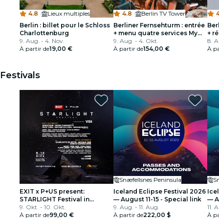
4.8
·
Lieux multiples
4.8
·
Berlin TV Tower
4
Berlin : billet pour le Schloss
Berliner Fernsehturm : entrée
Ber
Charlottenburg
+ menu quatre services My
+ r
9. Aug. - 4. Nov.
Home - Tim Raue + boissons
9. Aug. - 4. Okt.
8. A
À partir de
19,00 €
À partir de
154,00 €
À pa
Festivals
Snæfellsnes Peninsula
S
EXIT x P+US present:
Iceland Eclipse Festival 2026
Ice
STARLIGHT Festival in
— August 11-15 - Special link
— A
partnership with Visa
9. Okt. - 10. Okt.
9. Aug. - 11. Aug.
11. 
À partir de
99,00 €
À partir de
222,00 $
À pa