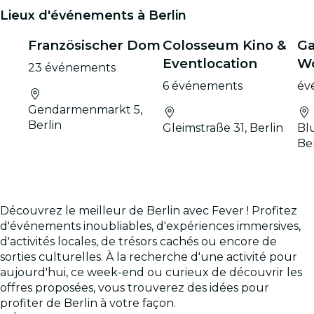
Lieux d'événements à Berlin
Französischer Dom
Colosseum Kino &
Ga
Eventlocation
Wo
23 événements
6 événements
év
Gendarmenmarkt 5,
Berlin
Gleimstraße 31, Berlin
Bl
Ber
Découvrez le meilleur de Berlin avec Fever ! Profitez
d'événements inoubliables, d'expériences immersives,
d'activités locales, de trésors cachés ou encore de
sorties culturelles. À la recherche d'une activité pour
aujourd'hui, ce week-end ou curieux de découvrir les
offres proposées, vous trouverez des idées pour
profiter de Berlin à votre façon.