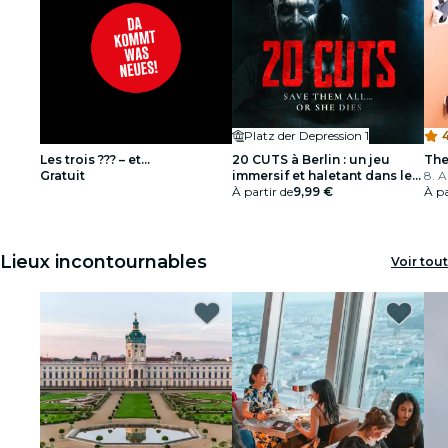
Platz der Depression 1
4
Les trois ??? – et...
20 CUTS à Berlin : un jeu
The
Gratuit
immersif et haletant dans le
8. A
monde réel
À partir de
9,99 €
À pa
Lieux incontournables
Voir tout