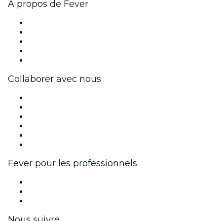
À propos de Fever
Presse
Travailler chez Fever
Impressum
Cartes-cadeaux
Centre d'aide
Collaborer avec nous
Fever Zone
Publiez votre événement
Événements d'entreprise et avantages
Programme d'affiliation
Programme d'ambassadeurs et d'influenceurs
Partenariats avec des marques
Fever pour les professionnels
Événements privés et billets de groupe
Avantages pour les entreprises
Coupons et cartes cadeaux pour les entreprises
Nous suivre