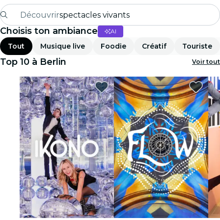
Découvrir
spectacles vivants
Choisis ton ambiance
AI
Madrid
Tout
Musique live
Foodie
Créatif
Touriste
Candlelight
Top 10 à Berlin
Voir tout
Londres
expériences et villes
São Paulo
expositions
Séoul
visites urbaines
concerts