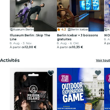
Illuseum Berlin
4.2
·
Berlin Icebar
I
Illuseum Berlin : Skip The
Berlin Icebar + 3 boissons
IKO
Line
gratuites
8. A
8. Aug. - 3. Nov.
8. Aug. - 6. Okt.
À pa
À partir de
12,00 €
À partir de
10,35 €
Activités
Voir tout