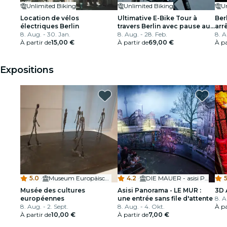
Unlimited Biking
Unlimited Biking
Location de vélos
Ultimative E-Bike Tour à
Ber
électriques Berlin
travers Berlin avec pause au
arr
8. Aug. - 30. Jan.
biergarten
8. Aug. - 28. Feb.
8. A
À partir de
15,00 €
À partir de
69,00 €
À pa
Expositions
5.0
·
Museum Europäischer Kulturen
4.2
·
DIE MAUER - asisi Panorama Berlin
5
Musée des cultures
Asisi Panorama - LE MUR :
3D 
européennes
une entrée sans file d'attente
8. A
8. Aug. - 2. Sept.
8. Aug. - 4. Okt.
À pa
À partir de
10,00 €
À partir de
7,00 €