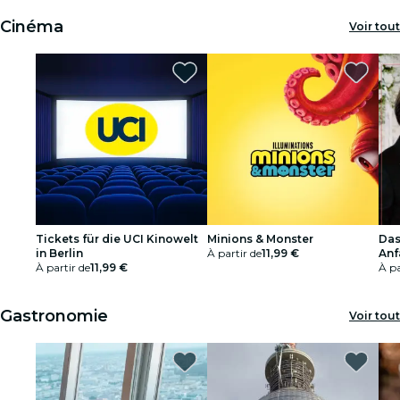
Cinéma
Voir tout
Tickets für die UCI Kinowelt
Minions & Monster
Das
in Berlin
À partir de
11,99 €
Anf
À partir de
11,99 €
À pa
Gastronomie
Voir tout