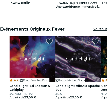
IKONO Berlin
PROJEKTIL présente FLOW –
The
restaurants
Une expérience immersive le
long de la Moldau de
Smetana
1
1
2
2
3
3
cinéma
Événements Originaux Fever
Voir tout
4.7
·
Französischer Dom
Französischer Dom
Candlelight : Ed Sheeran &
Candlelight : tribut à Apache
Can
Coldplay
207
Joe
20. Aug. - 11. Feb.
31. Jan.
6. D
À partir de
23,00 €
À partir de
23,00 €
À pa