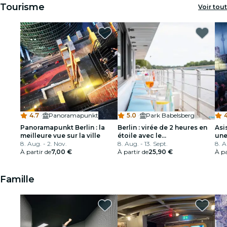
Tourisme
Voir tout
4.7
·
Panoramapunkt
5.0
·
Park Babelsberg
4
Panoramapunkt Berlin : la
Berlin : virée de 2 heures en
Asi
meilleure vue sur la ville
étoile avec le
une
8. Aug. - 2. Nov.
Solarkatamaran
8. Aug. - 13. Sept.
8. A
À partir de
7,00 €
À partir de
25,90 €
À pa
Famille