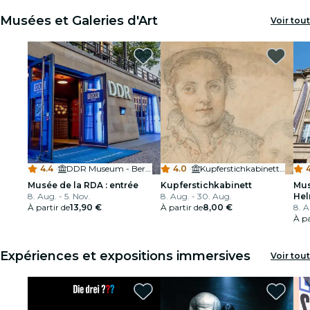
Musées et Galeries d'Art
Voir tout
4.4
·
DDR Museum - Berlin's Interactive Museum
4.0
·
Kupferstichkabinett Berlin
4
Musée de la RDA : entrée
Kupferstichkabinett
Mus
8. Aug. - 5. Nov.
8. Aug. - 30. Aug.
Hel
À partir de
13,90 €
À partir de
8,00 €
ent
8. A
À pa
Expériences et expositions immersives
Voir tout