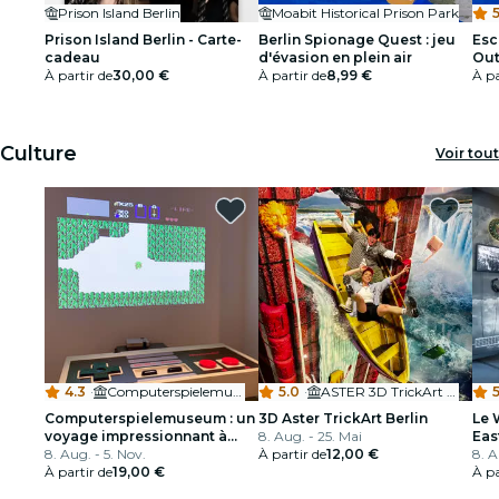
Prison Island Berlin
Moabit Historical Prison Park
5
Prison Island Berlin - Carte-
Berlin Spionage Quest : jeu
Esc
cadeau
d'évasion en plein air
Out
À partir de
30,00 €
À partir de
8,99 €
À pa
Culture
Voir tout
4.3
·
Computerspielemuseum
5.0
·
ASTER 3D TrickArt Museum
5
Computerspielemuseum : un
3D Aster TrickArt Berlin
Le 
voyage impressionnant à
8. Aug. - 25. Mai
Eas
travers l'évolution du jeu
8. Aug. - 5. Nov.
À partir de
12,00 €
8. A
À partir de
19,00 €
À pa