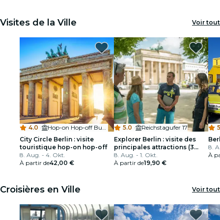
Visites de la Ville
Voir tout
4.0
·
Hop-on Hop-off Bus Berlin - Meeting Point
5.0
·
Reichstagufer 17
5
City Circle Berlin : visite
Explorer Berlin : visite des
Ber
touristique hop-on hop-off
principales attractions (3
8. A
8. Aug. - 4. Okt.
heures)
8. Aug. - 1. Okt.
À pa
À partir de
42,00 €
À partir de
19,90 €
Croisières en Ville
Voir tout