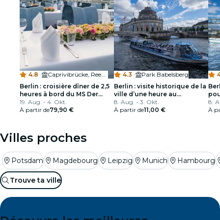
4.8
·
Caprivibrücke, Reederei Becker
4.3
·
Park Babelsberg
4
Berlin : croisière dîner de 2,5
Berlin : visite historique de la
Berl
heures à bord du MS Der
ville d’une heure au
pou
Fliegende Holländer
19. Aug. - 4. Okt.
Nikolaiviertel
8. Aug. - 3. Okt.
8. A
À partir de
79,90 €
À partir de
11,00 €
À pa
Villes proches
Potsdam
Magdebourg
Leipzig
Munich
Hambourg
Trouve ta ville