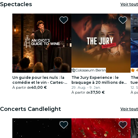
Spectacles
Voir tout
Colosseum Berlin
Un guide pour les nuls : la
The Jury Experience : le
The
comédie et le vin - Cartes-
braquage à 20 millions de
tue
cadeaux
À partir de
40,00 €
dollars
29. Aug. - 9. Jan.
12. 
À partir de
37,50 €
À pa
Concerts Candlelight
Voir tout