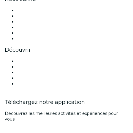
Facebook
X (Twitter)
Instagram
TikTok
LinkedIn
Youtube
Découvrir
Lieux d'événements à Berlin
Aujourd'hui
Demain
Cette semaine
Ce week-end
Téléchargez notre application
Découvrez les meilleures activités et expériences pour
vous.