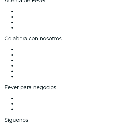
Acerca de Fever
Prensa
Únete al equipo
Tarjetas Regalo
Centro de asistencia
Colabora con nosotros
Gestiona tu evento
Publica tu evento
Eventos y beneficios para empresas
Programa de Afiliados
Programa de embajadores e influencers
Colaboraciones de marca
Fever para negocios
Eventos privados y entradas de grupo
Beneficios corporativos
Tarjetas y cupones de regalo corporativos
Síguenos