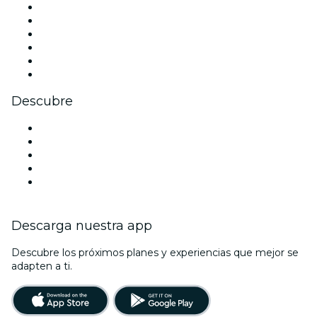
Facebook
X (Twitter)
Instagram
TikTok
LinkedIn
Youtube
Descubre
Locales y espacios de eventos en Venecia
Hoy
Mañana
Esta semana
Este fin de semana
Descarga nuestra app
Descubre los próximos planes y experiencias que mejor se
adapten a ti.