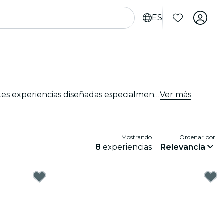
ES
¿Buscas cosas que hacer en Bolonia para turistas? Descubre Bolonia una aventura a la vez con estas emocionantes experiencias diseñadas especialmente para turistas. ¡Descubre lo mejor que hay para hacer!
Ver más
Mostrando
Ordenar por
8
experiencias
Relevancia