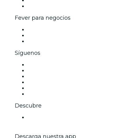
Programa de embajadores e influencers
Colaboraciones de marca
Fever para negocios
Eventos privados y entradas de grupo
Beneficios corporativos
Tarjetas y cupones de regalo corporativos
Síguenos
Facebook
X (Twitter)
Instagram
TikTok
LinkedIn
Youtube
Descubre
Locales y espacios de eventos en Bolonia
Descarga nuestra app