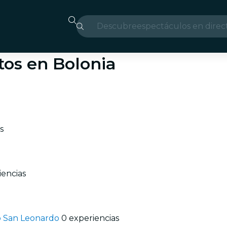
Descubre
espectáculos en direc
Madrid
tos en Bolonia
candlelight
Londres
experiencias y ciudad
s
São Paulo
exposiciones
iencias
Seúl
recorridos por la ciud
ro San Leonardo
0 experiencias
conciertos