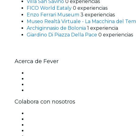
Villa San Savino
0 experiencias
FICO World Eataly
0 experiencias
Enzo Ferrari Museum
3 experiencias
Museo Realtà Virtuale - La Macchina del Te
Archiginnasio de Bolonia
1 experiencia
Giardino Di Piazza Della Pace
0 experiencias
Acerca de Fever
Prensa
Únete al equipo
Tarjetas Regalo
Centro de asistencia
Colabora con nosotros
Gestiona tu evento
Publica tu evento
Eventos y beneficios para empresas
Programa de Afiliados