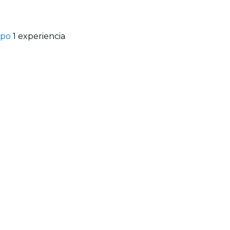
restaurantes
mpo
1 experiencia
cine